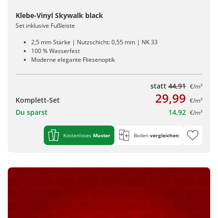
Klebe-Vinyl Skywalk black
Set inklusive Fußleiste
2,5 mm Stärke | Nutzschicht: 0,55 mm | NK 33
100 % Wasserfest
Moderne elegante Fliesenoptik
statt
44,91
€/m²
29,99
Komplett-Set
€/m²
Du sparst
14,92
€/m²
Kostenloses
Muster
Boden
vergleichen