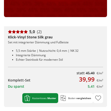
5,0
(2)
Klick-Vinyl Stone Silk grau
Set mit integrierter Dämmung und Fußleiste
5,5 mm Stärke | Nutzschicht: 0,4 mm | NK 32
Integrierte Dämmung
Echter Steinlook für modernen Stil
statt
45,40
€/m²
39,99
Komplett-Set
€/m²
Du sparst
5,41
€/m²
Kostenloses
Muster
Boden
vergleichen