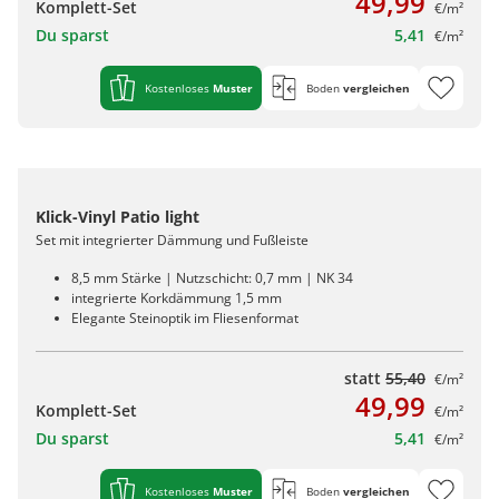
49,99
Komplett-Set
€/m²
Du sparst
5,41
€/m²
Kostenloses
Muster
Boden
vergleichen
Klick-Vinyl Patio light
Set mit integrierter Dämmung und Fußleiste
8,5 mm Stärke | Nutzschicht: 0,7 mm | NK 34
integrierte Korkdämmung 1,5 mm
Elegante Steinoptik im Fliesenformat
statt
55,40
€/m²
49,99
Komplett-Set
€/m²
Du sparst
5,41
€/m²
Kostenloses
Muster
Boden
vergleichen