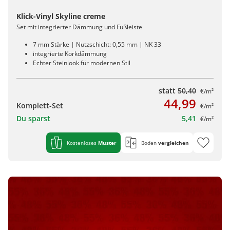
Klick-Vinyl Skyline creme
Set mit integrierter Dämmung und Fußleiste
7 mm Stärke | Nutzschicht: 0,55 mm | NK 33
integrierte Korkdämmung
Echter Steinlook für modernen Stil
statt
50,40
€/m²
44,99
Komplett-Set
€/m²
Du sparst
5,41
€/m²
Kostenloses
Muster
Boden
vergleichen