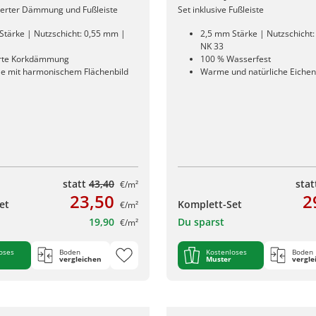
rierter Dämmung und Fußleiste
Set inklusive Fußleiste
Stärke | Nutzschicht: 0,55 mm |
2,5 mm Stärke | Nutzschicht
NK 33
erte Korkdämmung
100 % Wasserfest
ele mit harmonischem Flächenbild
Warme und natürliche Eiche
statt
43,40
sta
€/m²
23,50
2
et
Komplett-Set
€/m²
19,90
Du sparst
€/m²
oses
Boden
Kostenloses
Boden
vergleichen
Muster
vergle