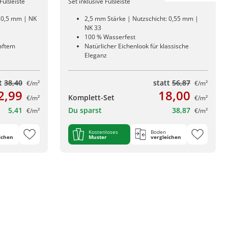
Fußleiste
Set inklusive Fußleiste
: 0,5 mm | NK
2,5 mm Stärke | Nutzschicht: 0,55 mm |
NK 33
100 % Wasserfest
aftem
Natürlicher Eichenlook für klassische
Eleganz
tt
38,40
statt
56,87
€/m²
€/m²
2,99
18,00
Komplett-Set
€/m²
€/m²
5,41
Du sparst
38,87
€/m²
€/m²
Kostenloses
Boden
ichen
Muster
vergleichen