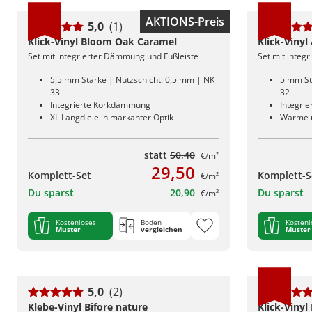
AKTIONS-Preis
5,0
(1)
Klick-Vinyl Bloom Oak Caramel
Klick-Vinyl
Set mit integrierter Dämmung und Fußleiste
Set mit integ
5,5 mm Stärke | Nutzschicht: 0,5 mm | NK
5 mm St
33
32
Integrierte Korkdämmung
Integri
XL Langdiele in markanter Optik
Warme u
statt
50,40
€/m²
29,50
Komplett-Set
Komplett-S
€/m²
Du sparst
20,90
Du sparst
€/m²
Kostenloses
Boden
Kostenl
Muster
vergleichen
Muster
5,0
(2)
Klebe-Vinyl Bifore nature
Klick-Vinyl