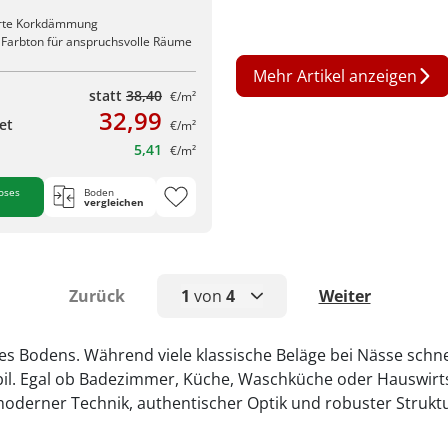
erte Korkdämmung
 Farbton für anspruchsvolle Räume
Mehr Artikel anzeigen
statt
38,40
€/m²
32,99
et
€/m²
5,41
€/m²
oses
Boden
vergleichen
Zurück
1
von
4
Weiter
1
nes Bodens. Während viele klassische Beläge bei Nässe schn
bil. Egal ob Badezimmer, Küche, Waschküche oder Hauswirts
2
 moderner Technik, authentischer Optik und robuster Struk
3