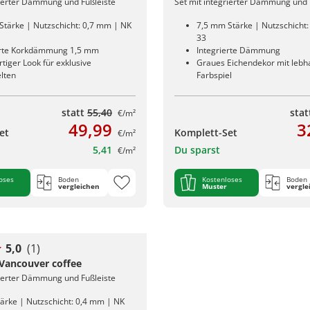
rierter Dämmung und Fußleiste
Set mit integrierter Dämmung und 
Stärke | Nutzschicht: 0,7 mm | NK
7,5 mm Stärke | Nutzschicht
33
erte Korkdämmung 1,5 mm
Integrierte Dämmung
iger Look für exklusive
Graues Eichendekor mit lebh
lten
Farbspiel
statt
55,40
sta
€/m²
49,99
3
et
Komplett-Set
€/m²
5,41
Du sparst
€/m²
oses
Boden
Kostenloses
Boden
vergleichen
Muster
vergle
5,0
(1)
 Vancouver coffee
rierter Dämmung und Fußleiste
ärke | Nutzschicht: 0,4 mm | NK