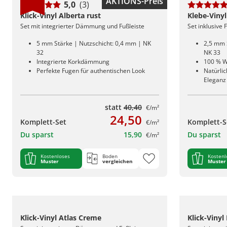
AKTIONS-Preis
5,0
(3)
Klick-Vinyl Alberta rust
Klebe-Vinyl
Set mit integrierter Dämmung und Fußleiste
Set inklusive 
5 mm Stärke | Nutzschicht: 0,4 mm | NK
2,5 mm 
32
NK 33
Integrierte Korkdämmung
100 % W
Perfekte Fugen für authentischen Look
Natürlic
Eleganz
statt
40,40
€/m²
24,50
Komplett-Set
Komplett-S
€/m²
Du sparst
15,90
Du sparst
€/m²
Kostenloses
Boden
Kostenl
Muster
vergleichen
Muster
Klick-Vinyl Atlas Creme
Klick-Vinyl