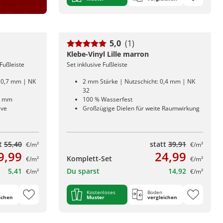
5,0
(1)
Klebe-Vinyl Lille marron
Fußleiste
Set inklusive Fußleiste
: 0,7 mm | NK
2 mm Stärke | Nutzschicht: 0,4 mm | NK
32
5 mm
100 % Wasserfest
ive
Großzügige Dielen für weite Raumwirkung
tt
55,40
statt
39,91
€/m²
€/m²
9,99
24,99
Komplett-Set
€/m²
€/m²
5,41
Du sparst
14,92
€/m²
€/m²
Kostenloses
Boden
ichen
Muster
vergleichen