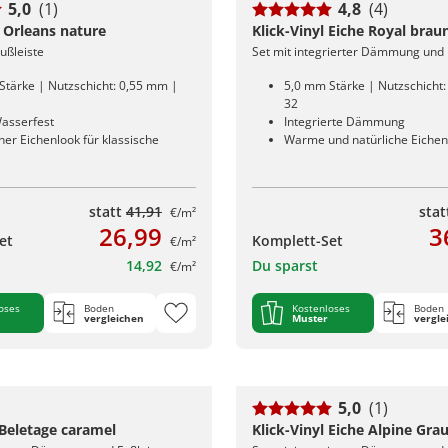
5,0
(1)
4,8
(4)
 Orleans nature
Klick-Vinyl Eiche Royal brau
Fußleiste
Set mit integrierter Dämmung und 
Stärke | Nutzschicht: 0,55 mm |
5,0 mm Stärke | Nutzschicht
32
asserfest
Integrierte Dämmung
her Eichenlook für klassische
Warme und natürliche Eiche
statt
41,91
sta
€/m²
26,99
3
et
Komplett-Set
€/m²
14,92
Du sparst
€/m²
oses
Boden
Kostenloses
Boden
vergleichen
Muster
vergle
5,0
(1)
 Beletage caramel
Klick-Vinyl Eiche Alpine Gra