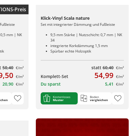
IONS-Preis
Klick-Vinyl Scala nature
Fußleiste
Set mit integrierter Dämmung und Fußleiste
: 0,5 mm | NK
9,5 mm Stärke | Nutzschicht: 0,7 mm | NK
34
integrierte Korkdämmung 1,5 mm
tik
Spürbar echte Holzoptik
tt
50,40
statt
60,40
€/m²
€/m²
9,50
54,99
Komplett-Set
€/m²
€/m²
20,90
Du sparst
5,41
€/m²
€/m²
Kostenloses
Boden
ichen
Muster
vergleichen