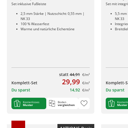
Set inklusive Fußleiste
Set mit integ
2,5 mm Stärke | Nutzschicht: 0,55 mm |
5,5 mm 
NK 33
NK 33
100 % Wasserfest
Integri
Warme und natürliche Eichentöne
Breitdi
statt
44,91
€/m²
29,99
Komplett-Set
Komplett-S
€/m²
Du sparst
14,92
Du sparst
€/m²
Kostenloses
Boden
Kostenl
Muster
vergleichen
Muster