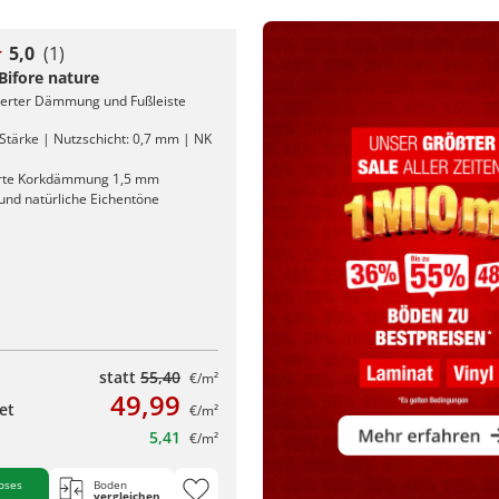
5,0
(1)
 Bifore nature
rierter Dämmung und Fußleiste
Stärke | Nutzschicht: 0,7 mm | NK
erte Korkdämmung 1,5 mm
nd natürliche Eichentöne
statt
55,40
€/m²
49,99
et
€/m²
5,41
€/m²
oses
Boden
vergleichen