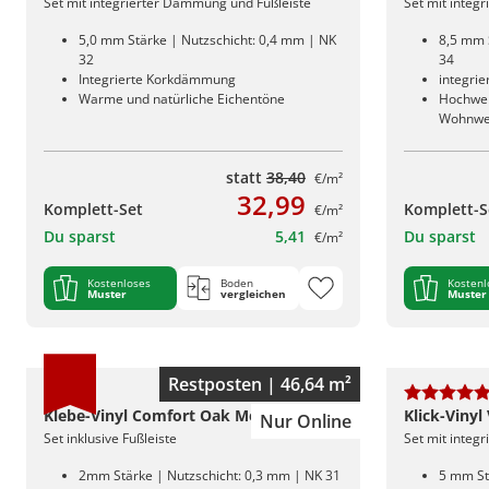
Set mit integrierter Dämmung und Fußleiste
Set mit integ
5,0 mm Stärke | Nutzschicht: 0,4 mm | NK
8,5 mm 
32
34
Integrierte Korkdämmung
integri
Warme und natürliche Eichentöne
Hochwert
Wohnwe
statt
38,40
€/m²
32,99
Komplett-Set
Komplett-S
€/m²
Du sparst
5,41
Du sparst
€/m²
Kostenloses
Boden
Kostenl
Muster
vergleichen
Muster
Restposten | 46,64 m²
Klebe-Vinyl Comfort Oak Mellow
Klick-Vinyl
Nur Online
Set inklusive Fußleiste
Set mit integ
2mm Stärke | Nutzschicht: 0,3 mm | NK 31
5 mm St