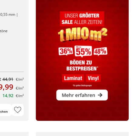
: 0,55 mm |
ntöne
tt
44,91
€/m²
9,99
€/m²
14,92
€/m²
ichen