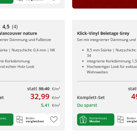
4,5
(4)
l Vancouver nature
Klick-Vinyl Beletage Grey
rierter Dämmung und Fußleiste
Set mit integrierter Dämmung und 
ärke | Nutzschicht: 0,4 mm | NK
8,5 mm Stärke | Nutzschicht
34
erte Korkdämmung
integrierte Korkdämmung 1,
nd echter Holz-Look
Hochwertiger Look für exklus
Wohnwelten
statt
38,40
sta
€/m²
32,99
4
et
Komplett-Set
€/m²
5,41
Du sparst
€/m²
oses
Boden
Kostenloses
Boden
vergleichen
Muster
vergle