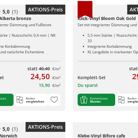
AKTIONS-Preis
AKT
5,0
(1)
 Alberta bronze
Klick-Vinyl Bloom Oak Gold
rierter Dämmung und Fußleiste
Set mit integrierter Dämmung und 
ärke | Nutzschicht: 0,4 mm | NK
5,5 mm Stärke | Nutzschicht
33
erte Korkdämmung
Integrierte Korkdämmung
nd natürliche Eichentöne
XL Langdiele in markanter Op
statt
40,40
sta
€/m²
24,50
2
et
Komplett-Set
€/m²
15,90
Du sparst
€/m²
oses
Boden
Kostenloses
Boden
vergleichen
Muster
vergle
AKTIONS-Preis
5,0
(1)
 Norwich
Klebe-Vinyl Bifore cafe