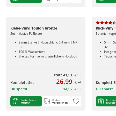
Klebe-Vinyl Toulon bronze
Klick-Viny
Set inklusive Fußleiste
Set mit integ
2 mm Stärke | Nutzschicht: 0,4 mm | NK
5 mm St
32
32
100 % Wasserfest
Integri
Breites Format mit natürlichem Holzlook
Täusche
statt
41,91
€/m²
26,99
Komplett-Set
Komplett-S
€/m²
Du sparst
14,92
Du sparst
€/m²
Kostenloses
Boden
Kostenl
Muster
vergleichen
Muster