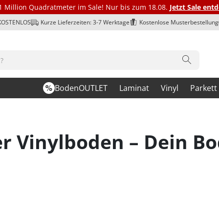
1 Million Quadratmeter im Sale! Nur bis zum 18.08.
Jetzt Sale ent
 KOSTENLOS
Kurze Lieferzeiten: 3-7 Werktage
Kostenlose Musterbestellung
BodenOUTLET
Laminat
Vinyl
Parkett
 Vinylboden – Dein Bo