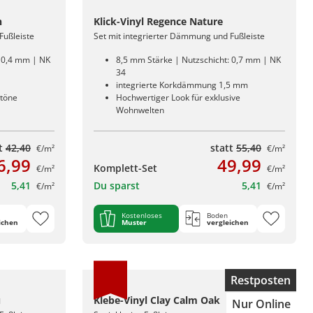
n
Klick-Vinyl Regence Nature
Fußleiste
Set mit integrierter Dämmung und Fußleiste
: 0,4 mm | NK
8,5 mm Stärke | Nutzschicht: 0,7 mm | NK
34
integrierte Korkdämmung 1,5 mm
ntöne
Hochwertiger Look für exklusive
Wohnwelten
tt
42,40
statt
55,40
€/m²
€/m²
6,99
49,99
Komplett-Set
€/m²
€/m²
5,41
Du sparst
5,41
€/m²
€/m²
Kostenloses
Boden
ichen
Muster
vergleichen
Restposten
u
Klebe-Vinyl Clay Calm Oak
Nur Online