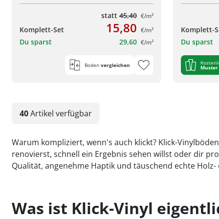
statt
45,40
€/m²
15,80
Komplett-Set
Komplett-S
€/m²
Du sparst
29,60
Du sparst
€/m²
Kostenl
Boden
vergleichen
Muster
40
Artikel
verfügbar
Warum kompliziert, wenn's auch klickt? Klick-Vinylböden 
renovierst, schnell ein Ergebnis sehen willst oder dir
Qualität, angenehme Haptik und täuschend echte Holz- 
Was ist Klick-Vinyl eigentl