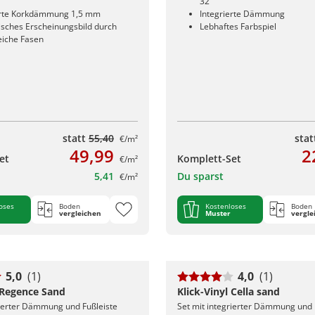
32
erte Korkdämmung 1,5 mm
Integrierte Dämmung
sches Erscheinungsbild durch
Lebhaftes Farbspiel
eiche Fasen
statt
55,40
sta
€/m²
49,99
2
et
Komplett-Set
€/m²
5,41
Du sparst
€/m²
oses
Boden
Kostenloses
Boden
vergleichen
Muster
vergle
5,0
(1)
4,0
(1)
l Regence Sand
Klick-Vinyl Cella sand
rierter Dämmung und Fußleiste
Set mit integrierter Dämmung und 