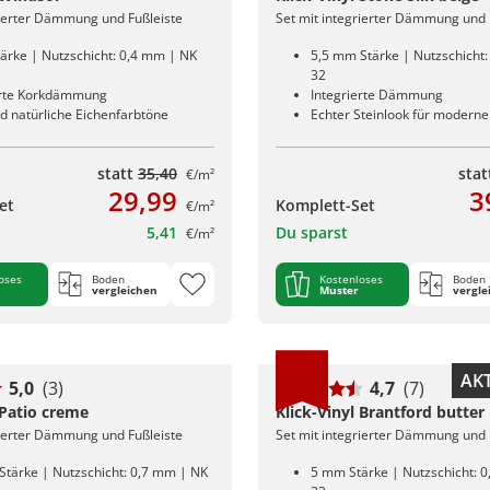
rierter Dämmung und Fußleiste
Set mit integrierter Dämmung und 
ärke | Nutzschicht: 0,4 mm | NK
5,5 mm Stärke | Nutzschicht
32
erte Korkdämmung
Integrierte Dämmung
d natürliche Eichenfarbtöne
Echter Steinlook für modernen
statt
35,40
sta
€/m²
29,99
3
et
Komplett-Set
€/m²
5,41
Du sparst
€/m²
oses
Boden
Kostenloses
Boden
vergleichen
Muster
vergle
AKT
5,0
(3)
4,7
(7)
 Patio creme
Klick-Vinyl Brantford butter
rierter Dämmung und Fußleiste
Set mit integrierter Dämmung und 
Stärke | Nutzschicht: 0,7 mm | NK
5 mm Stärke | Nutzschicht: 