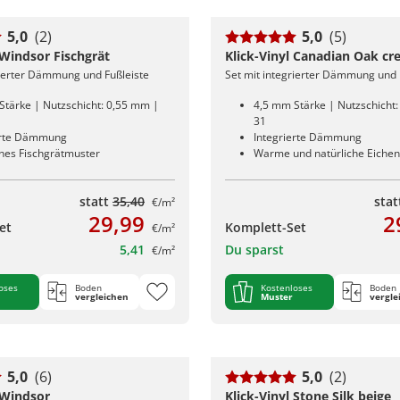
5,0
(2)
5,0
(5)
 Windsor Fischgrät
Klick-Vinyl Canadian Oak c
rierter Dämmung und Fußleiste
Set mit integrierter Dämmung und 
Stärke | Nutzschicht: 0,55 mm |
4,5 mm Stärke | Nutzschicht
31
erte Dämmung
Integrierte Dämmung
ches Fischgrätmuster
Warme und natürliche Eiche
statt
35,40
sta
€/m²
29,99
2
et
Komplett-Set
€/m²
5,41
Du sparst
€/m²
oses
Boden
Kostenloses
Boden
vergleichen
Muster
vergle
5,0
(6)
5,0
(2)
 Windsor
Klick-Vinyl Stone Silk beige