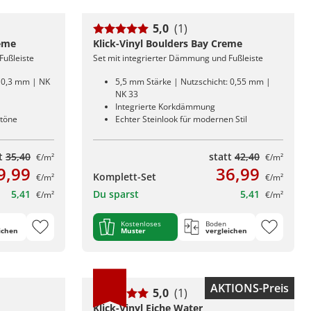
5,0
(1)
reme
Klick-Vinyl Boulders Bay Creme
Fußleiste
Set mit integrierter Dämmung und Fußleiste
: 0,3 mm | NK
5,5 mm Stärke | Nutzschicht: 0,55 mm |
NK 33
Integrierte Korkdämmung
ntöne
Echter Steinlook für modernen Stil
tt
35,40
statt
42,40
€/m²
€/m²
9,99
36,99
Komplett-Set
€/m²
€/m²
5,41
Du sparst
5,41
€/m²
€/m²
Kostenloses
Boden
ichen
Muster
vergleichen
AKTIONS-Preis
5,0
(1)
Klick-Vinyl Eiche Water