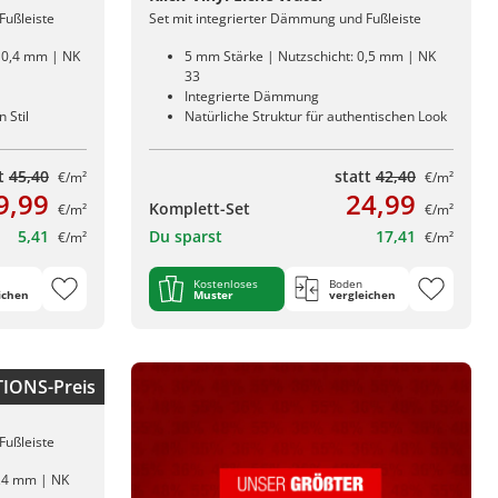
Fußleiste
Set mit integrierter Dämmung und Fußleiste
: 0,4 mm | NK
5 mm Stärke | Nutzschicht: 0,5 mm | NK
33
Integrierte Dämmung
 Stil
Natürliche Struktur für authentischen Look
tt
45,40
statt
42,40
€/m²
€/m²
9,99
24,99
Komplett-Set
€/m²
€/m²
5,41
Du sparst
17,41
€/m²
€/m²
Kostenloses
Boden
ichen
Muster
vergleichen
IONS-Preis
Fußleiste
0,4 mm | NK