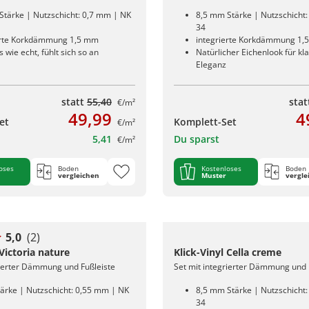
Stärke | Nutzschicht: 0,7 mm | NK
8,5 mm Stärke | Nutzschicht
34
erte Korkdämmung 1,5 mm
integrierte Korkdämmung 1,
s wie echt, fühlt sich so an
Natürlicher Eichenlook für kl
Eleganz
statt
55,40
sta
€/m²
49,99
4
et
Komplett-Set
€/m²
5,41
Du sparst
€/m²
oses
Boden
Kostenloses
Boden
vergleichen
Muster
vergle
5,0
(2)
 Victoria nature
Klick-Vinyl Cella creme
rierter Dämmung und Fußleiste
Set mit integrierter Dämmung und 
ärke | Nutzschicht: 0,55 mm | NK
8,5 mm Stärke | Nutzschicht
34