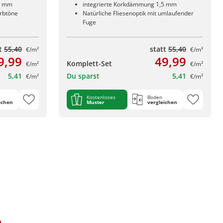
5 mm
integrierte Korkdämmung 1,5 mm
arbtöne
Natürliche Fliesenoptik mit umlaufender
Fuge
tt
55,40
statt
55,40
€/m²
€/m²
9,99
49,99
Komplett-Set
€/m²
€/m²
5,41
Du sparst
5,41
€/m²
€/m²
Kostenloses
Boden
ichen
Muster
vergleichen