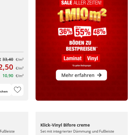
tt
33,40
€/m²
2,50
€/m²
10,90
€/m²
ichen
Klick-Vinyl Bifore creme
Fußleiste
Set mit integrierter Dämmung und Fußleiste