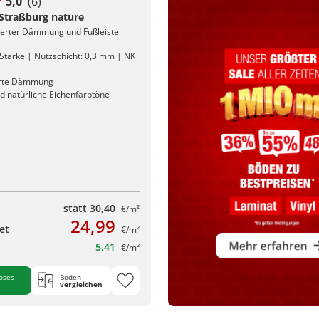
5,0
(6)
 Straßburg nature
rierter Dämmung und Fußleiste
Stärke | Nutzschicht: 0,3 mm | NK
erte Dämmung
d natürliche Eichenfarbtöne
statt
30,40
€/m²
24,99
et
€/m²
5,41
€/m²
oses
Boden
vergleichen