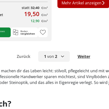
Mehr Artikel anzeigen
statt
32,40
€/m²
19,50
et
€/m²
12,90
€/m²
oses
Boden
vergleichen
Zurück
1
von
2
Weiter
1
machen dir das Leben leicht: stilvoll, pflegeleicht und mit
 professionelle Handwerker sparen möchtest, sind Vinylböde
2
oder Steinoptik, und das alles in Eigenregie verlegt. So 
ich?