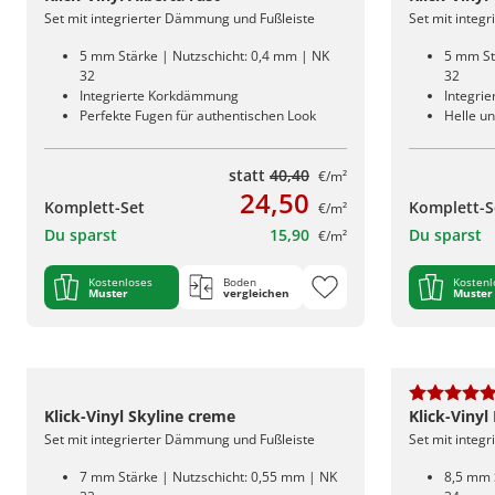
Set mit integrierter Dämmung und Fußleiste
Set mit integ
5 mm Stärke | Nutzschicht: 0,4 mm | NK
5 mm St
32
32
Integrierte Korkdämmung
Integri
Perfekte Fugen für authentischen Look
Helle un
statt
40,40
€/m²
24,50
Komplett-Set
Komplett-S
€/m²
Du sparst
15,90
Du sparst
€/m²
Kostenloses
Boden
Kostenl
Muster
vergleichen
Muster
Klick-Vinyl Skyline creme
Klick-Vinyl
Set mit integrierter Dämmung und Fußleiste
Set mit integ
7 mm Stärke | Nutzschicht: 0,55 mm | NK
8,5 mm 