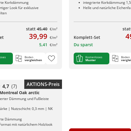
erte Korkdämmung
integrierte Korkdämmung 1,
iger Look für exklusive
Helle und natürliche Eichenf
lten
statt
45,40
sta
€/m²
39,99
4
et
Komplett-Set
€/m²
5,41
Du sparst
€/m²
oses
Boden
Kostenloses
Boden
vergleichen
Muster
vergle
AKTIONS-Preis
4,7
(7)
 Montreal Oak arctic
rierter Dämmung und Fußleiste
ärke | Nutzschicht: 0,3 mm | NK
erte Dämmung
 Format mit natürlichem Holzlook