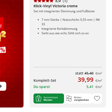
5,0
(5)
Klick-Vinyl Victoria creme
Set mit integrierter Dämmung und Fußleiste
7 mm Stärke | Nutzschicht: 0,55 mm | NK
33
Integrierte Korkdämmung
Sieht aus wie echt, fühlt sich so an
statt
45,40
€/m²
39,99
Komplett-Set
€/m²
Du sparst
5,41
€/m²
Kostenloses
Boden
Muster
vergleichen