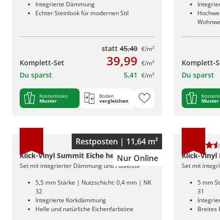
Integrierte Dämmung
Integri
Echter Steinlook für modernen Stil
Hochwert
Wohnwe
statt
45,40
€/m²
39,99
Komplett-Set
Komplett-S
€/m²
Du sparst
5,41
Du sparst
€/m²
Kostenloses
Boden
Kostenl
Muster
vergleichen
Muster
Restposten | 11,64 m²
Klick-Vinyl Summit Eiche hell
Klick-Vinyl
Nur Online
Set mit integrierter Dämmung und Fußleiste
Set mit integ
5,5 mm Stärke | Nutzschicht: 0,4 mm | NK
5 mm St
32
31
Integrierte Korkdämmung
Integri
Helle und natürliche Eichenfarbtöne
Breites