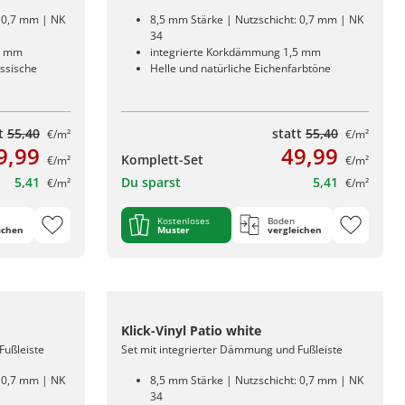
: 0,7 mm | NK
8,5 mm Stärke | Nutzschicht: 0,7 mm | NK
34
5 mm
integrierte Korkdämmung 1,5 mm
assische
Helle und natürliche Eichenfarbtöne
tt
55,40
statt
55,40
€/m²
€/m²
9,99
49,99
Komplett-Set
€/m²
€/m²
5,41
Du sparst
5,41
€/m²
€/m²
Kostenloses
Boden
ichen
Muster
vergleichen
Klick-Vinyl Patio white
Fußleiste
Set mit integrierter Dämmung und Fußleiste
: 0,7 mm | NK
8,5 mm Stärke | Nutzschicht: 0,7 mm | NK
34