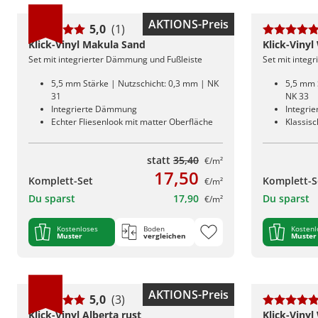
AKTIONS-Preis
5,0
(1)
Klick-Vinyl Makula Sand
Klick-Vinyl
Set mit integrierter Dämmung und Fußleiste
Set mit integ
5,5 mm Stärke | Nutzschicht: 0,3 mm | NK
5,5 mm 
31
NK 33
Integrierte Dämmung
Integri
Echter Fliesenlook mit matter Oberfläche
Klassis
statt
35,40
€/m²
17,50
Komplett-Set
Komplett-S
€/m²
Du sparst
17,90
Du sparst
€/m²
Kostenloses
Boden
Kostenl
Muster
vergleichen
Muster
AKTIONS-Preis
5,0
(3)
Klick-Vinyl Alberta rust
Klick-Vinyl