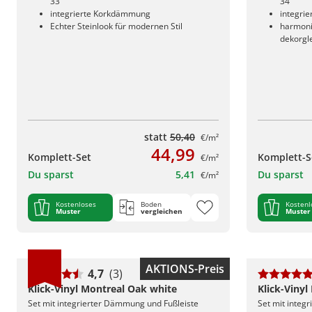
33
34
integrierte Korkdämmung
integri
Echter Steinlook für modernen Stil
harmoni
dekorgl
statt
50,40
€/m²
44,99
Komplett-Set
Komplett-S
€/m²
Du sparst
5,41
Du sparst
€/m²
Kostenloses
Boden
Kostenl
Muster
vergleichen
Muster
AKTIONS-Preis
4,7
(3)
Klick-Vinyl Montreal Oak white
Klick-Viny
Set mit integrierter Dämmung und Fußleiste
Set mit integ