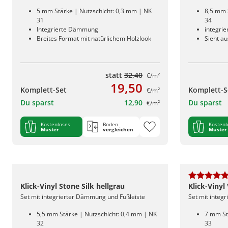
5 mm Stärke | Nutzschicht: 0,3 mm | NK
8,5 mm 
31
34
Integrierte Dämmung
integri
Breites Format mit natürlichem Holzlook
Sieht au
statt
32,40
€/m²
19,50
Komplett-Set
Komplett-S
€/m²
Du sparst
12,90
Du sparst
€/m²
Kostenloses
Boden
Kostenl
Muster
vergleichen
Muster
Klick-Vinyl Stone Silk hellgrau
Klick-Vinyl
Set mit integrierter Dämmung und Fußleiste
Set mit integ
5,5 mm Stärke | Nutzschicht: 0,4 mm | NK
7 mm St
32
33