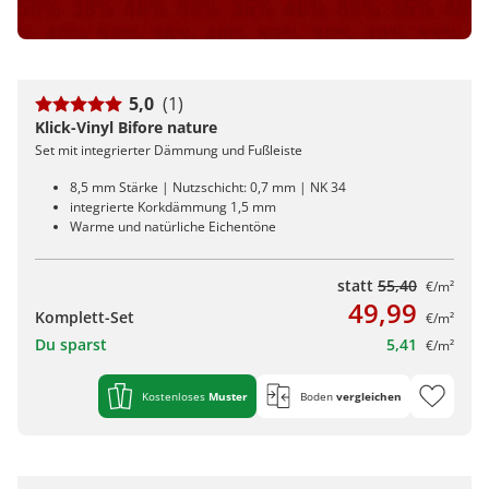
5,0
(1)
Klick-Vinyl Bifore nature
Set mit integrierter Dämmung und Fußleiste
8,5 mm Stärke | Nutzschicht: 0,7 mm | NK 34
integrierte Korkdämmung 1,5 mm
Warme und natürliche Eichentöne
statt
55,40
€/m²
49,99
Komplett-Set
€/m²
Du sparst
5,41
€/m²
Kostenloses
Muster
Boden
vergleichen