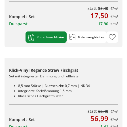
statt
35,40
€/m²
17,50
Komplett-Set
€/m²
Du sparst
17,90
€/m²
Kostenloses
Muster
Boden
vergleichen
Klick-Vinyl Regence Straw Fischgrät
Set mit integrierter Dämmung und Fußleiste
8,5 mm Stärke | Nutzschicht: 0,7 mm | NK 34
integrierte Korkdämmung 1,5 mm
Klassisches Fischgrätmuster
statt
62,40
€/m²
56,99
Komplett-Set
€/m²
Du sparst
5,41
€/m²