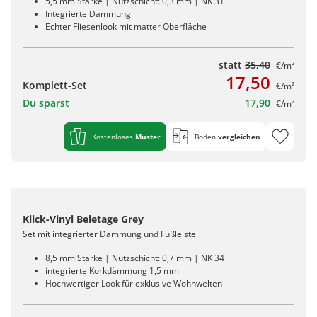
5,5 mm Stärke | Nutzschicht: 0,3 mm | NK 31
Integrierte Dämmung
Echter Fliesenlook mit matter Oberfläche
statt
35,40
€/m²
17,50
Komplett-Set
€/m²
Du sparst
17,90
€/m²
Kostenloses
Muster
Boden
vergleichen
Klick-Vinyl Beletage Grey
Set mit integrierter Dämmung und Fußleiste
8,5 mm Stärke | Nutzschicht: 0,7 mm | NK 34
integrierte Korkdämmung 1,5 mm
Hochwertiger Look für exklusive Wohnwelten