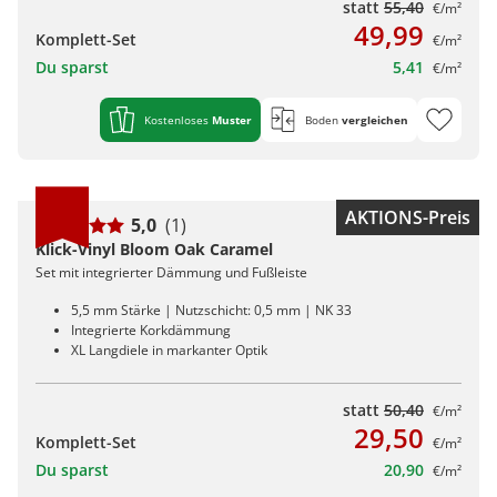
statt
55,40
€/m²
49,99
Komplett-Set
€/m²
Du sparst
5,41
€/m²
Kostenloses
Muster
Boden
vergleichen
AKTIONS-Preis
5,0
(1)
Klick-Vinyl Bloom Oak Caramel
Set mit integrierter Dämmung und Fußleiste
5,5 mm Stärke | Nutzschicht: 0,5 mm | NK 33
Integrierte Korkdämmung
XL Langdiele in markanter Optik
statt
50,40
€/m²
29,50
Komplett-Set
€/m²
Du sparst
20,90
€/m²