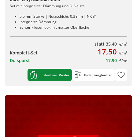
Set mit integrierter Dämmung und Fußleiste
5,5 mm Stärke | Nutzschicht: 0,3 mm | NK 31
Integrierte Dämmung
Echter Fliesenlook mit matter Oberfläche
statt
35,40
€/m²
17,50
Komplett-Set
€/m²
Du sparst
17,90
€/m²
Kostenloses
Muster
Boden
vergleichen