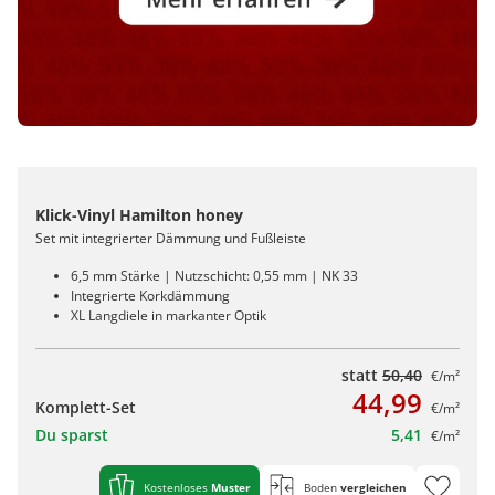
Klick-Vinyl Hamilton honey
Set mit integrierter Dämmung und Fußleiste
6,5 mm Stärke | Nutzschicht: 0,55 mm | NK 33
Integrierte Korkdämmung
XL Langdiele in markanter Optik
statt
50,40
€/m²
44,99
Komplett-Set
€/m²
Du sparst
5,41
€/m²
Kostenloses
Muster
Boden
vergleichen