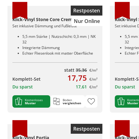
Restposten
Klick-Vinyl Stone Core Creme
Klick-Vinyl
Nur Online
Set inklusive Dämmung und Fußleiste
Set inklusive
5,5 mm Stärke | Nutzschicht: 0,3 mm | NK
5,5 mm 
32
32
Integrierte Dämmung
Integri
Echter Fliesenlook mit matter Oberfläche
Echter F
statt
35,36
€/m²
17,75
Komplett-Set
Komplett-S
€/m²
Du sparst
17,61
Du sparst
€/m²
Kostenloses
Boden
Kostenl
Muster
vergleichen
Muster
Restposten
Klick-Vinyl Portia
Klick-Vinyl