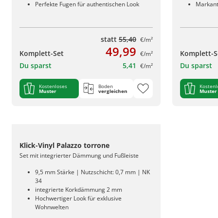
Perfekte Fugen für authentischen Look
Markant
statt
55,40
€/m²
49,99
Komplett-Set
Komplett-S
€/m²
Du sparst
5,41
Du sparst
€/m²
Kostenloses
Boden
Kostenl
Muster
vergleichen
Muster
Klick-Vinyl Palazzo torrone
Set mit integrierter Dämmung und Fußleiste
9,5 mm Stärke | Nutzschicht: 0,7 mm | NK
34
integrierte Korkdämmung 2 mm
Hochwertiger Look für exklusive
Wohnwelten