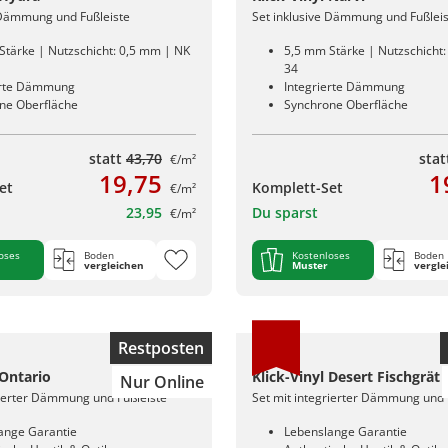
 Dämmung und Fußleiste
Set inklusive Dämmung und Fußlei
Stärke | Nutzschicht: 0,5 mm | NK
5,5 mm Stärke | Nutzschicht
34
erte Dämmung
Integrierte Dämmung
ne Oberfläche
Synchrone Oberfläche
statt
43,70
sta
€/m²
19,75
1
et
Komplett-Set
€/m²
23,95
Du sparst
€/m²
oses
Boden
Kostenloses
Boden
vergleichen
Muster
vergle
Restposten
 Ontario
Klick-Vinyl Desert Fischgrät
Nur Online
rierter Dämmung und Fußleiste
Set mit integrierter Dämmung und 
ange Garantie
Lebenslange Garantie