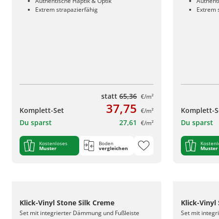
Authentische Haptik & Optik
Authent
Extrem strapazierfähig
Extrem 
statt
65,36
€/m²
37,75
Komplett-Set
Komplett-S
€/m²
Du sparst
27,61
Du sparst
€/m²
Kostenloses
Boden
Kostenl
Muster
vergleichen
Muster
Klick-Vinyl Stone Silk Creme
Klick-Vinyl
Set mit integrierter Dämmung und Fußleiste
Set mit integ