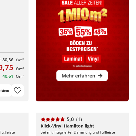
tt
80,36
€/m²
9,75
€/m²
40,61
€/m²
eichen
5,0
(1)
Klick-Vinyl Hamilton light
Fußleiste
Set mit integrierter Dämmung und Fußleiste