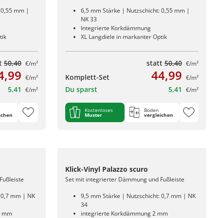
: 0,55 mm |
6,5 mm Stärke | Nutzschicht: 0,55 mm |
NK 33
Integrierte Korkdämmung
tik
XL Langdiele in markanter Optik
tt
50,40
statt
50,40
€/m²
€/m²
4,99
44,99
Komplett-Set
€/m²
€/m²
5,41
Du sparst
5,41
€/m²
€/m²
Kostenloses
Boden
ichen
Muster
vergleichen
Klick-Vinyl Palazzo scuro
Fußleiste
Set mit integrierter Dämmung und Fußleiste
: 0,7 mm | NK
9,5 mm Stärke | Nutzschicht: 0,7 mm | NK
34
5 mm
integrierte Korkdämmung 2 mm