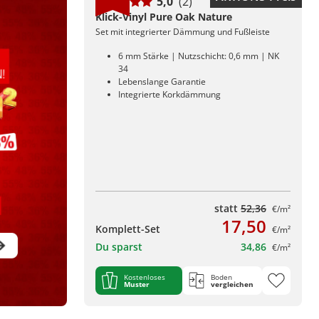
5,0
(2)
Klick-Vinyl Pure Oak Nature
Set mit integrierter Dämmung und Fußleiste
6 mm Stärke | Nutzschicht: 0,6 mm | NK
34
Lebenslange Garantie
Integrierte Korkdämmung
statt
52,36
€/m²
17,50
Komplett-Set
€/m²
Du sparst
34,86
€/m²
Kostenloses
Boden
Muster
vergleichen