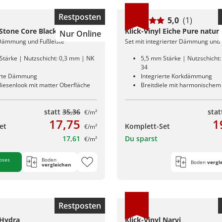
Restposten
5,0
(1)
 Stone Core Black
Klick-Vinyl Eiche Pure natur
Nur Online
 Dämmung und Fußleiste
Set mit integrierter Dämmung und 
Stärke | Nutzschicht: 0,3 mm | NK
5,5 mm Stärke | Nutzschicht
34
erte Dämmung
Integrierte Korkdämmung
liesenlook mit matter Oberfläche
Breitdiele mit harmonischem 
statt
35,36
sta
€/m²
17,75
1
et
Komplett-Set
€/m²
17,61
Du sparst
€/m²
oses
Boden
Boden
vergl
vergleichen
Restposten
 Hydra
Klick-Vinyl Narvi