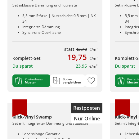
Set inklusive Dämmung und Fußleiste
Set inklusive
5,5 mm Stärke | Nutzschicht: 0,5 mm | NK
5,5 mm 
34
34
Integrierte Dämmung
Integri
Synchrone Oberfläche
Synchro
statt
43,70
€/m²
19,75
Komplett-Set
Komplett-S
€/m²
Du sparst
23,95
Du sparst
€/m²
Kostenloses
Boden
Kostenl
Muster
vergleichen
Muster
Restposten
Klick-Vinyl Swamp
Klick-Vinyl
Nur Online
Set mit integrierter Dämmung und Fußleiste
Set mit integ
Lebenslange Garantie
Lebensl