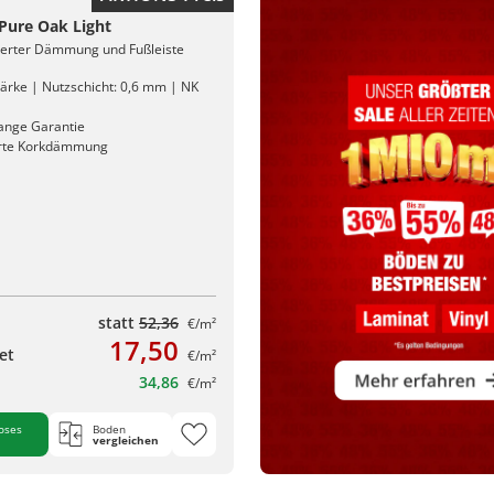
 Pure Oak Light
rierter Dämmung und Fußleiste
ärke | Nutzschicht: 0,6 mm | NK
ange Garantie
erte Korkdämmung
statt
52,36
€/m²
17,50
et
€/m²
34,86
€/m²
oses
Boden
vergleichen