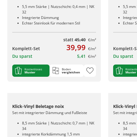
5,5 mm Stärke | Nutzschicht: 0,4 mm | NK
5,5 mm 
32
32
Integrierte Dämmung
Integri
Echter Steinlook für modernen Stil
Echter S
statt
45,40
€/m²
39,99
Komplett-Set
Komplett-S
€/m²
Du sparst
5,41
Du sparst
€/m²
Kostenloses
Boden
Kostenl
Muster
vergleichen
Muster
Klick-Vinyl Beletage noix
Klick-Viny
Set mit integrierter Dämmung und Fußleiste
Set mit integ
8,5 mm Stärke | Nutzschicht: 0,7 mm | NK
8,5 mm 
34
34
integrierte Korkdämmung 1,5 mm
integri