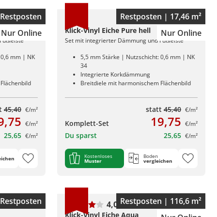
Restposten
Restposten | 17,46 m²
Klick-Vinyl Eiche Pure hell
Nur Online
Nur Online
Fußleiste
Set mit integrierter Dämmung und Fußleiste
: 0,6 mm | NK
5,5 mm Stärke | Nutzschicht: 0,6 mm | NK
34
Integrierte Korkdämmung
Flächenbild
Breitdiele mit harmonischem Flächenbild
tt
45,40
statt
45,40
€/m²
€/m²
9,75
19,75
Komplett-Set
€/m²
€/m²
25,65
Du sparst
25,65
€/m²
€/m²
Kostenloses
Boden
eichen
Muster
vergleichen
Restposten
Restposten | 116,6 m²
4,0
(1)
Klick-Vinyl Eiche Aqua