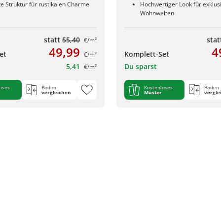
e Struktur für rustikalen Charme
Hochwertiger Look für exklus
Wohnwelten
statt
55,40
sta
€/m²
49,99
4
et
Komplett-Set
€/m²
5,41
Du sparst
€/m²
oses
Boden
Kostenloses
Boden
vergleichen
Muster
vergle