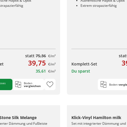
ische Haptik & Optik
Authentische Haptik & Optik
strapazierfähig
Extrem strapazierfähig
statt
75,36
sta
€/m²
39,75
3
et
Komplett-Set
€/m²
35,61
Du sparst
€/m²
oses
Boden
Boden
vergl
vergleichen
 Stone Silk Melange
Klick-Vinyl Hamilton milk
rierter Dämmung und Fußleiste
Set mit integrierter Dämmung und 