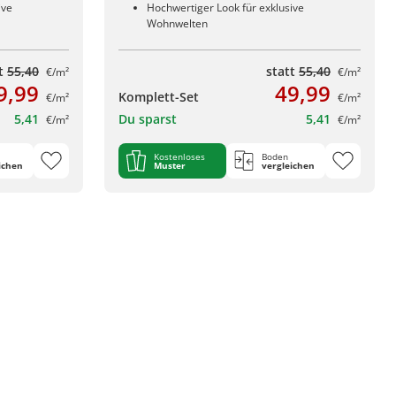
ive
Hochwertiger Look für exklusive
Wohnwelten
tt
55,40
statt
55,40
€/m²
€/m²
9,99
49,99
Komplett-Set
€/m²
€/m²
5,41
Du sparst
5,41
€/m²
€/m²
Kostenloses
Boden
ichen
Muster
vergleichen