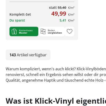
statt
55,40
€/m²
49,99
Komplett-Set
€/m²
Du sparst
5,41
€/m²
Kostenloses
Boden
Muster
vergleichen
143
Artikel
verfügbar
Warum kompliziert, wenn's auch klickt? Klick-Vinylböden 
renovierst, schnell ein Ergebnis sehen willst oder dir
Qualität, angenehme Haptik und täuschend echte Holz- 
Was ist Klick-Vinyl eigentl