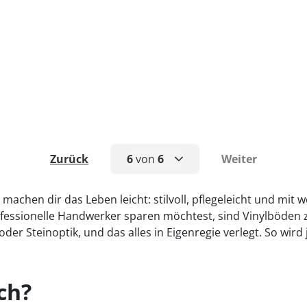
Zurück
6
von
6
Weiter
1
machen dir das Leben leicht: stilvoll, pflegeleicht und mit
 professionelle Handwerker sparen möchtest, sind Vinylböde
2
oder Steinoptik, und das alles in Eigenregie verlegt. So 
3
4
ich?
5