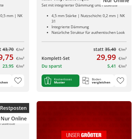
Nur Online
ste
Set mit integrierter Dämmung und Fußleiste
: 0,5 mm | NK
4,5 mm Stärke | Nutzschicht: 0,2 mm | NK
31
Integrierte Dämmung
Natürliche Struktur für authentischen Look
tt
43,70
statt
35,40
€/m²
€/m²
9,75
29,99
Komplett-Set
€/m²
€/m²
23,95
Du sparst
5,41
€/m²
€/m²
Kostenloses
Boden
ichen
Muster
vergleichen
Restposten
Nur Online
Fußleiste