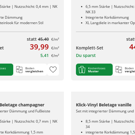
Stärke | Nutzschicht: 0,4 mm | NK
6,5 mm Stärke | Nutzschicht
NK 33
erte Dämmung
Integrierte Korkdämmung
teinlook für modernen Stil
XL Langdiele in markanter Op
statt
45,40
sta
€/m²
39,99
4
et
Komplett-Set
€/m²
5,41
Du sparst
€/m²
oses
Boden
Kostenloses
Boden
vergleichen
Muster
vergle
l Beletage champagner
Klick-Vinyl Beletage vanille
rierter Dämmung und Fußleiste
Set mit integrierter Dämmung und 
Stärke | Nutzschicht: 0,7 mm | NK
8,5 mm Stärke | Nutzschicht
34
erte Korkdämmung 1,5 mm
integrierte Korkdämmung 1,