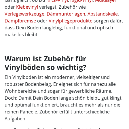
Ganz gleich, ob Du
Klick-Vinyl
,
Rigid-Vinyl
,
Multilayer
oder
Klebevinyl
verlegst, Zubehör wie
Verlegewerkzeuge
,
Dämmunterlagen
,
Abstandskeile
,
Dampfbremse
oder
Vinylpflegeprodukte
sorgen dafür,
dass Dein Boden langlebig, funktional und optisch
makellos bleibt.
Warum ist Zubehör für
Vinylböden so wichtig?
Ein Vinylboden ist ein moderner, vielseitiger und
robuster Bodenbelag. Er eignet sich für nahezu alle
Wohnbereiche und sogar für gewerbliche Räume.
Doch: Damit Dein Boden lange schön bleibt, gut klingt
und optimal funktioniert, braucht es mehr als nur die
reinen Paneele. Zubehör erfüllt unterschiedliche
Aufgaben: