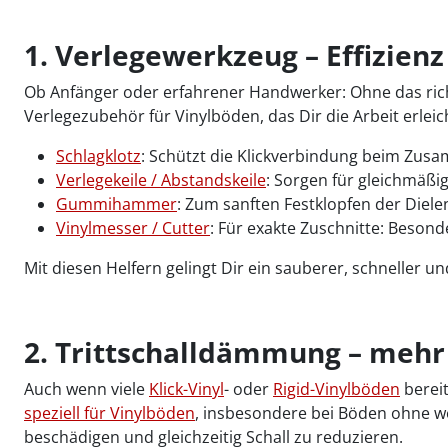
1. Verlegewerkzeug – Effizienz
Ob Anfänger oder erfahrener Handwerker: Ohne das rich
Verlegezubehör für Vinylböden, das Dir die Arbeit erleic
Schlagklotz
: Schützt die Klickverbindung beim Zu
Verlegekeile / Abstandskeile
: Sorgen für gleichmäß
Gummihammer
: Zum sanften Festklopfen der Diele
Vinylmesser / Cutter
: Für exakte Zuschnitte: Besond
Mit diesen Helfern gelingt Dir ein sauberer, schneller 
2. Trittschalldämmung – meh
Auch wenn viele
Klick-Vinyl
- oder
Rigid-Vinylböden
bereit
speziell für Vinylböden
, insbesondere bei Böden ohne w
beschädigen und gleichzeitig Schall zu reduzieren.