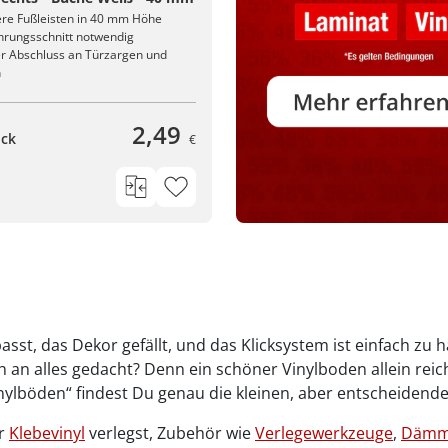
ere Fußleisten in 40 mm Höhe
hrungsschnitt notwendig
r Abschluss an Türzargen und
n
2,49
ück
€
sst, das Dekor gefällt, und das Klicksystem ist einfach zu
lich an alles gedacht? Denn ein schöner Vinylboden allein re
inylböden“ findest Du genau die kleinen, aber entscheidende
r
Klebevinyl
verlegst, Zubehör wie
Verlegewerkzeuge
,
Dämm