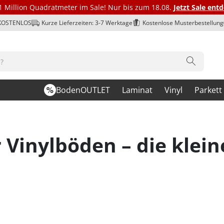
1 Million Quadratmeter im Sale! Nur bis zum 18.08.
Jetzt Sale ent
 KOSTENLOS
Kurze Lieferzeiten: 3-7 Werktage
Kostenlose Musterbestellung
BodenOUTLET
Laminat
Vinyl
Parkett
 Vinylböden – die klein