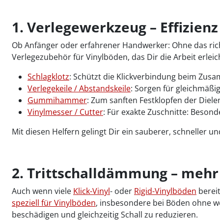
1. Verlegewerkzeug – Effizienz
Ob Anfänger oder erfahrener Handwerker: Ohne das rich
Verlegezubehör für Vinylböden, das Dir die Arbeit erleic
Schlagklotz
: Schützt die Klickverbindung beim Zu
Verlegekeile / Abstandskeile
: Sorgen für gleichmäß
Gummihammer
: Zum sanften Festklopfen der Diele
Vinylmesser / Cutter
: Für exakte Zuschnitte: Besond
Mit diesen Helfern gelingt Dir ein sauberer, schneller 
2. Trittschalldämmung – meh
Auch wenn viele
Klick-Vinyl
- oder
Rigid-Vinylböden
bereit
speziell für Vinylböden
, insbesondere bei Böden ohne w
beschädigen und gleichzeitig Schall zu reduzieren.