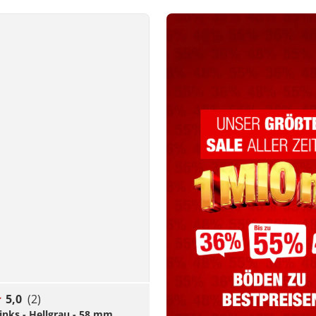
5,0
(2)
inks - Hellgrau - 58 mm