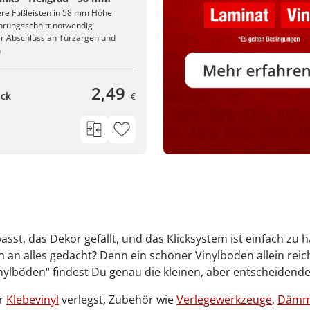
ere Fußleisten in 58 mm Höhe
hrungsschnitt notwendig
r Abschluss an Türzargen und
n
2,49
ück
€
sst, das Dekor gefällt, und das Klicksystem ist einfach zu
lich an alles gedacht? Denn ein schöner Vinylboden allein re
inylböden“ findest Du genau die kleinen, aber entscheidende
r
Klebevinyl
verlegst, Zubehör wie
Verlegewerkzeuge
,
Dämm