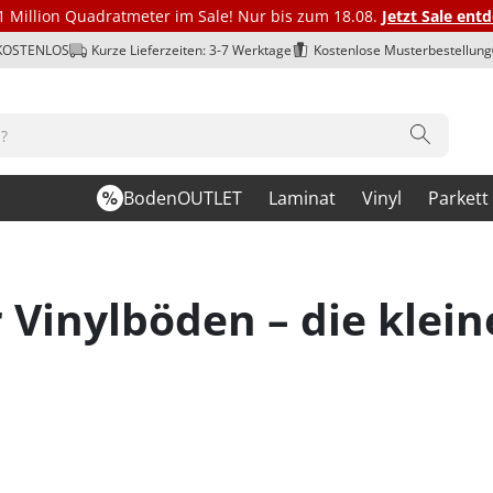
1 Million Quadratmeter im Sale! Nur bis zum 18.08.
Jetzt Sale ent
 KOSTENLOS
Kurze Lieferzeiten: 3-7 Werktage
Kostenlose Musterbestellung
BodenOUTLET
Laminat
Vinyl
Parkett
 Vinylböden – die klein