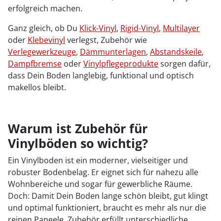
erfolgreich machen.
Ganz gleich, ob Du
Klick-Vinyl
,
Rigid-Vinyl
,
Multilayer
oder
Klebevinyl
verlegst, Zubehör wie
Verlegewerkzeuge
,
Dämmunterlagen
,
Abstandskeile
,
Dampfbremse
oder
Vinylpflegeprodukte
sorgen dafür,
dass Dein Boden langlebig, funktional und optisch
makellos bleibt.
Warum ist Zubehör für
Vinylböden so wichtig?
Ein Vinylboden ist ein moderner, vielseitiger und
robuster Bodenbelag. Er eignet sich für nahezu alle
Wohnbereiche und sogar für gewerbliche Räume.
Doch: Damit Dein Boden lange schön bleibt, gut klingt
und optimal funktioniert, braucht es mehr als nur die
reinen Paneele. Zubehör erfüllt unterschiedliche