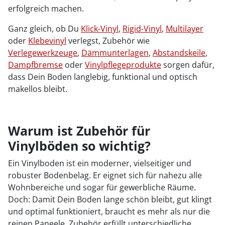
erfolgreich machen.
Ganz gleich, ob Du
Klick-Vinyl
,
Rigid-Vinyl
,
Multilayer
oder
Klebevinyl
verlegst, Zubehör wie
Verlegewerkzeuge
,
Dämmunterlagen
,
Abstandskeile
,
Dampfbremse
oder
Vinylpflegeprodukte
sorgen dafür,
dass Dein Boden langlebig, funktional und optisch
makellos bleibt.
Warum ist Zubehör für
Vinylböden so wichtig?
Ein Vinylboden ist ein moderner, vielseitiger und
robuster Bodenbelag. Er eignet sich für nahezu alle
Wohnbereiche und sogar für gewerbliche Räume.
Doch: Damit Dein Boden lange schön bleibt, gut klingt
und optimal funktioniert, braucht es mehr als nur die
reinen Paneele. Zubehör erfüllt unterschiedliche