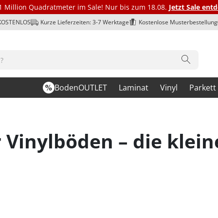
1 Million Quadratmeter im Sale! Nur bis zum 18.08.
Jetzt Sale ent
 KOSTENLOS
Kurze Lieferzeiten: 3-7 Werktage
Kostenlose Musterbestellung
BodenOUTLET
Laminat
Vinyl
Parkett
 Vinylböden – die klein