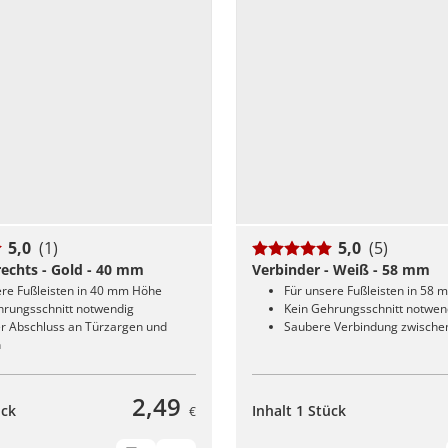
5,0
(1)
5,0
(5)
echts - Gold - 40 mm
Verbinder - Weiß - 58 mm
ere Fußleisten in 40 mm Höhe
Für unsere Fußleisten in 58
hrungsschnitt notwendig
Kein Gehrungsschnitt notwen
r Abschluss an Türzargen und
Saubere Verbindung zwischen
n
2,49
ück
Inhalt 1 Stück
€