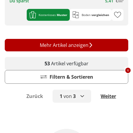
Du sparst
5,41
€/m²
Kostenloses
Muster
Boden
vergleichen
Mehr Artikel anzeigen
53
Artikel
verfügbar
1
Filtern & Sortieren
Zurück
1
von
3
Weiter
1
2