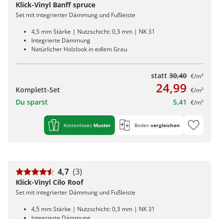
Kiwi now
Pflegemittel Laminat
Vinylboden zum Klicken
Feuchtraumgeeignet
Sonstiges
Zubehör
Endkappen - Höhe 40 mm
Klick-Vinyl Banff spruce
sonstige Schienen
Kiwi now
Fischgrät
Pflegemittel Multilayer
Fuge (4-seitig)
Windmöller
Fase (2-seitig)
Fußleisten
Set mit integrierter Dämmung und Fußleiste
Dämmung
Vinylboden zum Kleben
Fußbodenheizung geeignet
Feuchtraumgeeignet
Pflegemittel Bioböden
Kronoflooring
Endkappen - Höhe 58 mm
Zubehör
zum Klicken
Kronoflooring
Pflegemittel Parkett
Fuge (4-seitig)
sonstiges Zubehör
Fußleisten
klicken & kleben
Bioböden von BoDomo
4,5 mm Stärke | Nutzschicht: 0,3 mm | NK 31
Fußbodenheizung geeignet
Dämmung
Sonstige Fußleistenabschlüsse
Pflegemittel Vinylböden
zum Kleben
Kronotex
MyStyle
Integrierte Dämmung
Microfase
sonstiges Zubehör
Vinylböden mit integrierter Dämmung
Fußleisten
Natürlicher Holzlook in edlem Grau
Dämmung
zum Schrauben
O.R.C.A
MyStyle
Realfuge
Vinylböden ohne integrierte Dämmung
sonstiges Zubehör
Fußleisten
statt
30,40
€/m²
O.R.C.A
sonstiges Zubehör
24,99
Komplett-Set
€/m²
Klebe-Vinyl Zubehör
Prinz
Du sparst
5,41
€/m²
Windmöller
Kostenloses
Muster
Boden
vergleichen
Wolfcraft
Wulff
4,7
(3)
Klick-Vinyl Cilo Roof
Set mit integrierter Dämmung und Fußleiste
4,5 mm Stärke | Nutzschicht: 0,3 mm | NK 31
Integrierte Dämmung