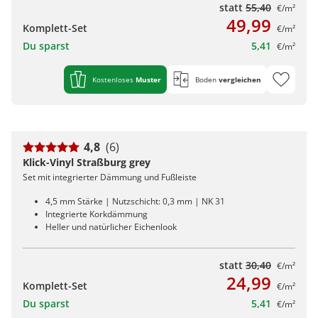
statt
55,40
€/m²
49,99
Komplett-Set
€/m²
Du sparst
5,41
€/m²
Kostenloses
Muster
Boden
vergleichen
4,8
(6)
Klick-Vinyl Straßburg grey
Set mit integrierter Dämmung und Fußleiste
4,5 mm Stärke | Nutzschicht: 0,3 mm | NK 31
Integrierte Korkdämmung
Heller und natürlicher Eichenlook
statt
30,40
€/m²
24,99
Komplett-Set
€/m²
Du sparst
5,41
€/m²