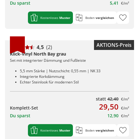
Du sparst
5,41
€/m²
Kostenloses
Muster
Boden
vergleichen
AKTIONS-Preis
4,5
(2)
Klick-Vinyl North Bay grau
Set mit integrierter Dämmung und Fußleiste
5,5 mm Stärke | Nutzschicht: 0,55 mm | NK 33
Integrierte Korkdämmung
Echter Steinlook für modernen Stil
statt
42,40
€/m²
29,50
Komplett-Set
€/m²
Du sparst
12,90
€/m²
Kostenloses
Muster
Boden
vergleichen