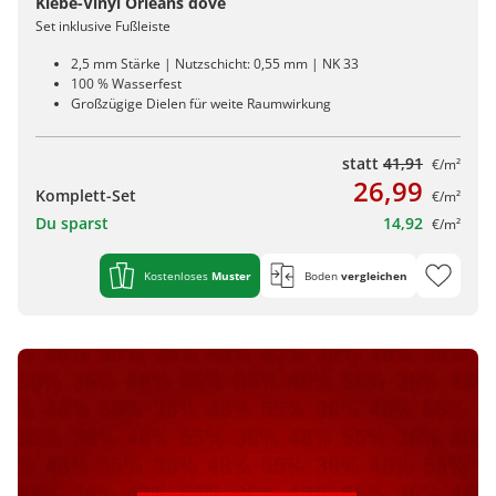
Klebe-Vinyl Orleans dove
Set inklusive Fußleiste
2,5 mm Stärke | Nutzschicht: 0,55 mm | NK 33
100 % Wasserfest
Großzügige Dielen für weite Raumwirkung
statt
41,91
€/m²
26,99
Komplett-Set
€/m²
Du sparst
14,92
€/m²
Kostenloses
Muster
Boden
vergleichen