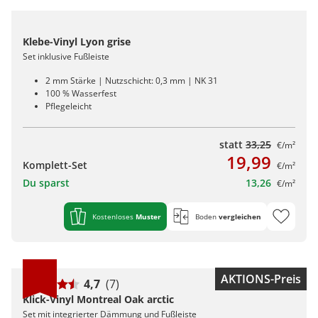
Klebe-Vinyl Lyon grise
Set inklusive Fußleiste
2 mm Stärke | Nutzschicht: 0,3 mm | NK 31
100 % Wasserfest
Pflegeleicht
statt
33,25
€/m²
19,99
Komplett-Set
€/m²
Du sparst
13,26
€/m²
Kostenloses
Muster
Boden
vergleichen
AKTIONS-Preis
4,7
(7)
Klick-Vinyl Montreal Oak arctic
Set mit integrierter Dämmung und Fußleiste