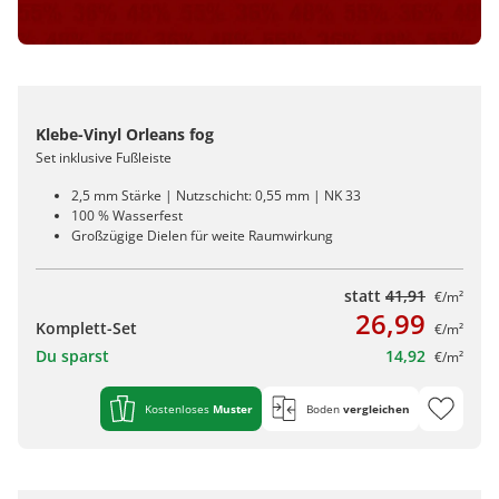
Klebe-Vinyl Orleans fog
Set inklusive Fußleiste
2,5 mm Stärke | Nutzschicht: 0,55 mm | NK 33
100 % Wasserfest
Großzügige Dielen für weite Raumwirkung
statt
41,91
€/m²
26,99
Komplett-Set
€/m²
Du sparst
14,92
€/m²
Kostenloses
Muster
Boden
vergleichen