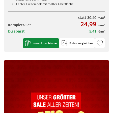
Echter Fliesenlook mit matter Oberfläche
statt
30,40
€/m²
24,99
Komplett-Set
€/m²
Du sparst
5,41
€/m²
Kostenloses
Muster
Boden
vergleichen