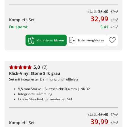
statt
38,40
€/m²
32,99
Komplett-Set
€/m²
Du sparst
5,41
€/m²
Kostenloses
Muster
Boden
vergleichen
5,0
(2)
Klick-Vinyl Stone Silk grau
Set mit integrierter Dämmung und Fußleiste
5,5 mm Stärke | Nutzschicht: 0,4 mm | NK 32
Integrierte Dämmung
Echter Steinlook für modernen Stil
statt
45,40
€/m²
39,99
Komplett-Set
€/m²