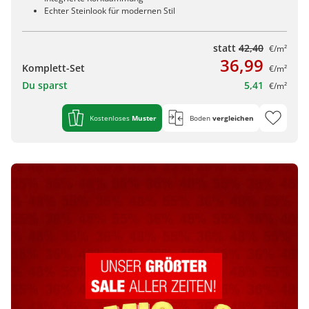
Echter Steinlook für modernen Stil
statt
42,40
€/m²
36,99
Komplett-Set
€/m²
Du sparst
5,41
€/m²
Kostenloses
Muster
Boden
vergleichen