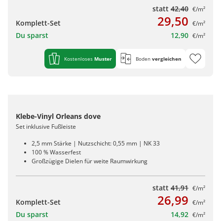
statt
42,40
€/m²
29,50
Komplett-Set
€/m²
Du sparst
12,90
€/m²
Kostenloses
Muster
Boden
vergleichen
Klebe-Vinyl Orleans dove
Set inklusive Fußleiste
2,5 mm Stärke | Nutzschicht: 0,55 mm | NK 33
100 % Wasserfest
Großzügige Dielen für weite Raumwirkung
statt
41,91
€/m²
26,99
Komplett-Set
€/m²
Du sparst
14,92
€/m²