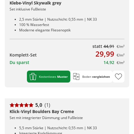
Kiwi now
Pflegemittel Laminat
Vinylboden zum Klicken
Feuchtraumgeeignet
Sonstiges
Zubehör
Endkappen - Höhe 40 mm
Klebe-Vinyl Skywalk grey
sonstige Schienen
Kiwi now
Fischgrät
Pflegemittel Multilayer
Fuge (4-seitig)
Windmöller
Fase (2-seitig)
Fußleisten
Set inklusive Fußleiste
Dämmung
Vinylboden zum Kleben
Fußbodenheizung geeignet
Feuchtraumgeeignet
Pflegemittel Bioböden
Kronoflooring
Endkappen - Höhe 58 mm
Zubehör
zum Klicken
Kronoflooring
Pflegemittel Parkett
Fuge (4-seitig)
sonstiges Zubehör
Fußleisten
klicken & kleben
Bioböden von BoDomo
2,5 mm Stärke | Nutzschicht: 0,55 mm | NK 33
Fußbodenheizung geeignet
Dämmung
Sonstige Fußleistenabschlüsse
Pflegemittel Vinylböden
zum Kleben
Kronotex
MyStyle
100 % Wasserfest
Microfase
sonstiges Zubehör
Vinylböden mit integrierter Dämmung
Fußleisten
Moderne elegante Fliesenoptik
Dämmung
zum Schrauben
O.R.C.A
MyStyle
Realfuge
Vinylböden ohne integrierte Dämmung
sonstiges Zubehör
Fußleisten
statt
44,91
€/m²
O.R.C.A
sonstiges Zubehör
29,99
Komplett-Set
€/m²
Klebe-Vinyl Zubehör
Prinz
Du sparst
14,92
€/m²
Windmöller
Kostenloses
Muster
Boden
vergleichen
Wolfcraft
Wulff
5,0
(1)
Klick-Vinyl Boulders Bay Creme
Set mit integrierter Dämmung und Fußleiste
5,5 mm Stärke | Nutzschicht: 0,55 mm | NK 33
Integrierte Korkdämmung