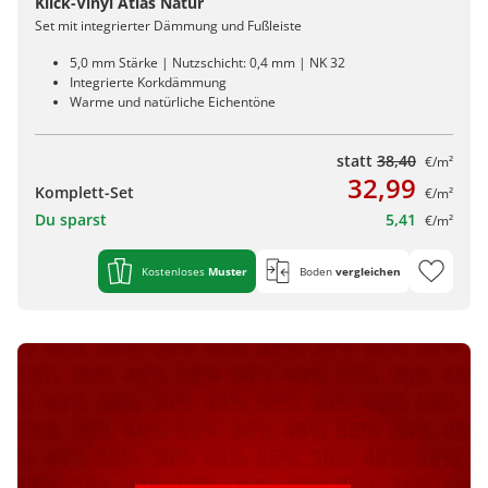
Klick-Vinyl Atlas Natur
Set mit integrierter Dämmung und Fußleiste
5,0 mm Stärke | Nutzschicht: 0,4 mm | NK 32
Integrierte Korkdämmung
Warme und natürliche Eichentöne
statt
38,40
€/m²
32,99
Komplett-Set
€/m²
Du sparst
5,41
€/m²
Kostenloses
Muster
Boden
vergleichen