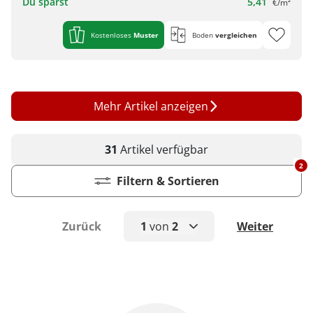
Du sparst
5,41
€/m²
Kostenloses
Muster
Boden
vergleichen
Mehr Artikel anzeigen
31
Artikel
verfügbar
2
Filtern & Sortieren
Zurück
1
von
2
Weiter
1
2