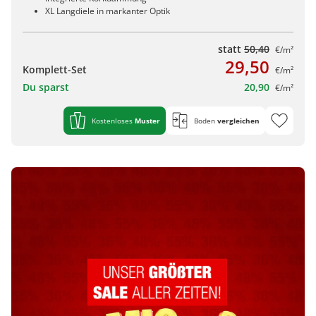
XL Langdiele in markanter Optik
statt
50,40
€/m²
29,50
Komplett-Set
€/m²
Du sparst
20,90
€/m²
Kostenloses
Muster
Boden
vergleichen