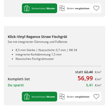
Kostenloses
Muster
Boden
vergleichen
Klick-Vinyl Regence Straw Fischgrät
Set mit integrierter Dämmung und Fußleiste
8,5 mm Stärke | Nutzschicht: 0,7 mm | NK 34
integrierte Korkdämmung 1,5 mm
Klassisches Fischgrätmuster
statt
62,40
€/m²
56,99
Komplett-Set
€/m²
Du sparst
5,41
€/m²
Kostenloses
Muster
Boden
vergleichen