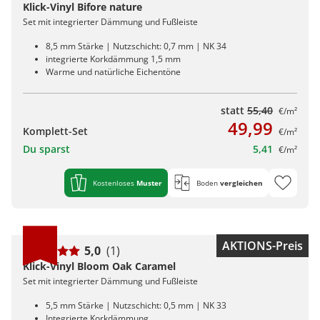
Kiwi now
Pflegemittel Laminat
Vinylboden zum Klicken
Feuchtraumgeeignet
Sonstiges
Zubehör
Endkappen - Höhe 40 mm
Klick-Vinyl Bifore nature
sonstige Schienen
Kiwi now
Fischgrät
Pflegemittel Multilayer
Fuge (4-seitig)
Windmöller
Fase (2-seitig)
Fußleisten
Set mit integrierter Dämmung und Fußleiste
Dämmung
Vinylboden zum Kleben
Fußbodenheizung geeignet
Feuchtraumgeeignet
Pflegemittel Bioböden
Kronoflooring
Endkappen - Höhe 58 mm
Zubehör
zum Klicken
Kronoflooring
Pflegemittel Parkett
Fuge (4-seitig)
sonstiges Zubehör
Fußleisten
klicken & kleben
Bioböden von BoDomo
8,5 mm Stärke | Nutzschicht: 0,7 mm | NK 34
Fußbodenheizung geeignet
Dämmung
Sonstige Fußleistenabschlüsse
Pflegemittel Vinylböden
zum Kleben
Kronotex
MyStyle
integrierte Korkdämmung 1,5 mm
Microfase
sonstiges Zubehör
Vinylböden mit integrierter Dämmung
Fußleisten
Warme und natürliche Eichentöne
Dämmung
zum Schrauben
O.R.C.A
MyStyle
Realfuge
Vinylböden ohne integrierte Dämmung
sonstiges Zubehör
Fußleisten
statt
55,40
€/m²
O.R.C.A
sonstiges Zubehör
49,99
Komplett-Set
€/m²
Klebe-Vinyl Zubehör
Prinz
Du sparst
5,41
€/m²
Windmöller
Kostenloses
Muster
Boden
vergleichen
Wolfcraft
Wulff
AKTIONS-Preis
5,0
(1)
Klick-Vinyl Bloom Oak Caramel
Set mit integrierter Dämmung und Fußleiste
5,5 mm Stärke | Nutzschicht: 0,5 mm | NK 33
Integrierte Korkdämmung