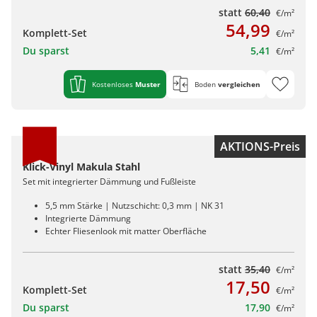
statt
60,40
€/m²
54,99
Komplett-Set
€/m²
Du sparst
5,41
€/m²
Kostenloses
Muster
Boden
vergleichen
AKTIONS-Preis
Klick-Vinyl Makula Stahl
Set mit integrierter Dämmung und Fußleiste
5,5 mm Stärke | Nutzschicht: 0,3 mm | NK 31
Integrierte Dämmung
Echter Fliesenlook mit matter Oberfläche
statt
35,40
€/m²
17,50
Komplett-Set
€/m²
Du sparst
17,90
€/m²