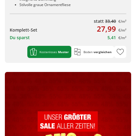
Stilvolle graue Ornamentfliese
statt
33,40
€/m²
27,99
Komplett-Set
€/m²
Du sparst
5,41
€/m²
Kostenloses
Muster
Boden
vergleichen