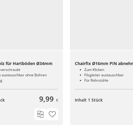
olz für Hartböden Ø34mm
Chairfix Ø16mm PIN abneh
verschraubt
Zum Klicken
fe austauschbar ohne Bohren
Filzgleiter austauschbar
ig
Für Rohrstühle
9,99
ück
Inhalt 1 Stück
€