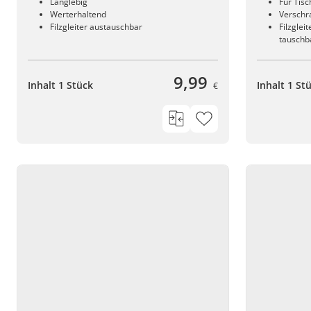
Langlebig
Für Tisc
Werterhaltend
Verschr
Filzgleiter austauschbar
Filzgle
tauschb
9,99
Inhalt 1 Stück
Inhalt 1 St
€