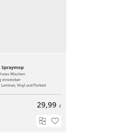
 - Spraymop
freies Wischen
ig einsetzbar
r Laminat, Vinyl und Parkett
29,99
€