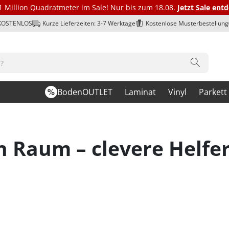
1 Million Quadratmeter im Sale! Nur bis zum 18.08.
Jetzt Sale ent
 KOSTENLOS
Kurze Lieferzeiten: 3-7 Werktage
Kostenlose Musterbestellung
BodenOUTLET
Laminat
Vinyl
Parkett
n Raum – clevere Helfe