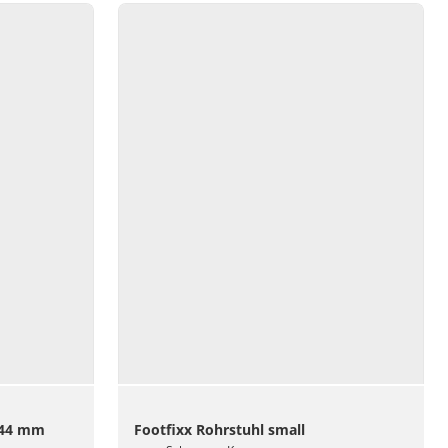
Ø44 mm
Footfixx Rohrstuhl small