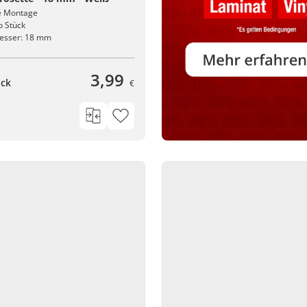
e Montage
o Stück
esser: 18 mm
3,99
ück
€