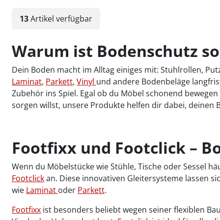
13
Artikel
verfügbar
Warum ist Bodenschutz so
Dein Boden macht im Alltag einiges mit: Stuhlrollen, 
Laminat
,
Parkett
,
Vinyl
und andere Bodenbeläge langfris
Zubehör ins Spiel. Egal ob du Möbel schonend bewegen m
sorgen willst, unsere Produkte helfen dir dabei, deine
Footfixx und Footclick – B
Wenn du Möbelstücke wie Stühle, Tische oder Sessel häu
Footclick
an. Diese innovativen Gleitersysteme lassen s
wie
Laminat
oder
Parkett
.
Footfixx
ist besonders beliebt wegen seiner flexiblen Ba