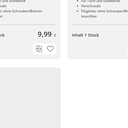
h und Stuhlbeine
Für Tisch und Stuhlbeine
aubt
Verschraubt
iter ohne Schrauben/Bohren
Filzgleiter ohne Schrauben/B
ar
tauschbar
9,99
ück
Inhalt 1 Stück
€