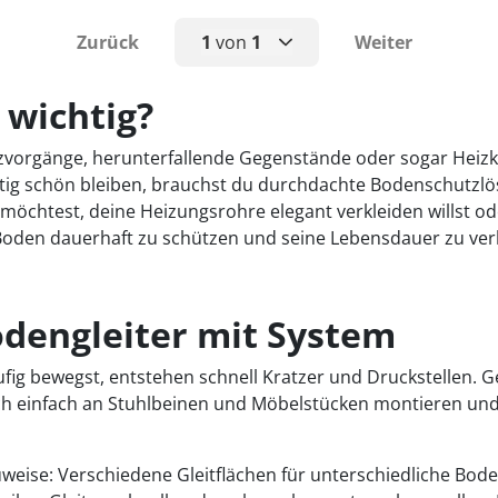
Zurück
1
von
1
Weiter
1
 wichtig?
Putzvorgänge, herunterfallende Gegenstände oder sogar Hei
tig schön bleiben, brauchst du durchdachte Bodenschutzl
öchtest, deine Heizungsrohre elegant verkleiden willst od
n Boden dauerhaft zu schützen und seine Lebensdauer zu ver
odengleiter mit System
fig bewegst, entstehen schnell Kratzer und Druckstellen. 
ich einfach an Stuhlbeinen und Möbelstücken montieren und
uweise: Verschiedene Gleitflächen für unterschiedliche Bod