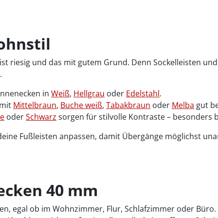
ohnstil
t riesig und das mit gutem Grund. Denn Sockelleisten und d
.
 Innenecken in
Weiß
,
Hellgrau
oder
Edelstahl
.
 mit
Mittelbraun
,
Buche weiß
,
Tabakbraun
oder
Melba
gut be
e
oder
Schwarz
sorgen für stilvolle Kontraste – besonder
 deine Fußleisten anpassen, damit Übergänge möglichst unau
necken 40 mm
etzen, egal ob im Wohnzimmer, Flur, Schlafzimmer oder Büro