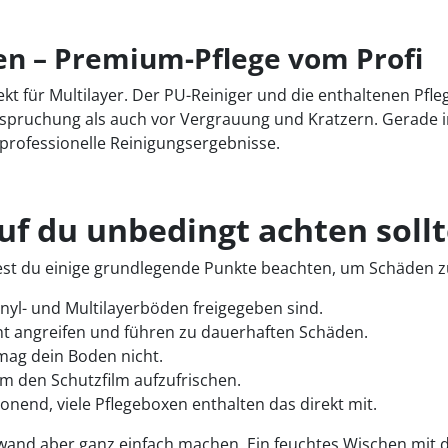
en – Premium-Pflege vom Profi
ekt für Multilayer. Der PU-Reiniger und die enthaltenen Pfl
pruchung als auch vor Vergrauung und Kratzern. Gerade in
professionelle Reinigungsergebnisse.
uf du unbedingt achten sollt
lltest du einige grundlegende Punkte beachten, um Schäden 
inyl- und Multilayerböden freigegeben sind.
ht angreifen und führen zu dauerhaften Schäden.
mag dein Boden nicht.
m den Schutzfilm aufzufrischen.
onend, viele Pflegeboxen enthalten das direkt mit.
fwand aber ganz einfach machen. Ein feuchtes Wischen mit d