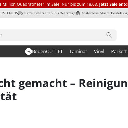
1 Million Quadratmeter im Sale! Nur bis zum 18.08.
Jetzt Sale ent
 KOSTENLOS
Kurze Lieferzeiten: 3-7 Werktage
Kostenlose Musterbestellung
BodenOUTLET
Laminat
Vinyl
Parkett
icht gemacht – Reinigun
tät