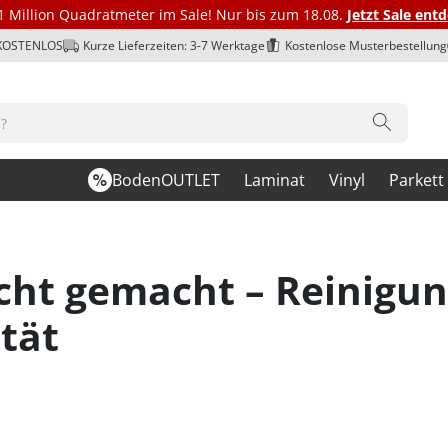
1 Million Quadratmeter im Sale! Nur bis zum 18.08.
Jetzt Sale ent
 KOSTENLOS
Kurze Lieferzeiten: 3-7 Werktage
Kostenlose Musterbestellung
BodenOUTLET
Laminat
Vinyl
Parkett
icht gemacht – Reinigun
tät