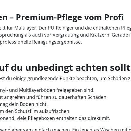
en – Premium-Pflege vom Profi
ekt für Multilayer. Der PU-Reiniger und die enthaltenen Pfl
pruchung als auch vor Vergrauung und Kratzern. Gerade in
professionelle Reinigungsergebnisse.
uf du unbedingt achten sollt
lltest du einige grundlegende Punkte beachten, um Schäden 
inyl- und Multilayerböden freigegeben sind.
ht angreifen und führen zu dauerhaften Schäden.
mag dein Boden nicht.
m den Schutzfilm aufzufrischen.
onend, viele Pflegeboxen enthalten das direkt mit.
fwand aber ganz einfach machen. Ein feuchtes Wischen mit d