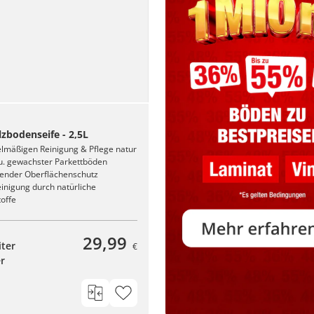
zbodenseife - 2,5L
elmäßigen Reinigung & Pflege natur
 u. gewachster Parkettböden
tender Oberflächenschutz
inigung durch natürliche
toffe
29,99
iter
€
er