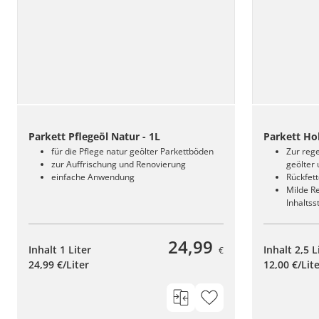
Parkett Pflegeöl Natur - 1L
Parkett Hol
für die Pflege natur geölter Parkettböden
Zur reg
zur Auffrischung und Renovierung
geölter
einfache Anwendung
Rückfet
Milde Re
Inhaltss
24,99
Inhalt 1 Liter
Inhalt 2,5 L
€
24,99 €/Liter
12,00 €/Lit