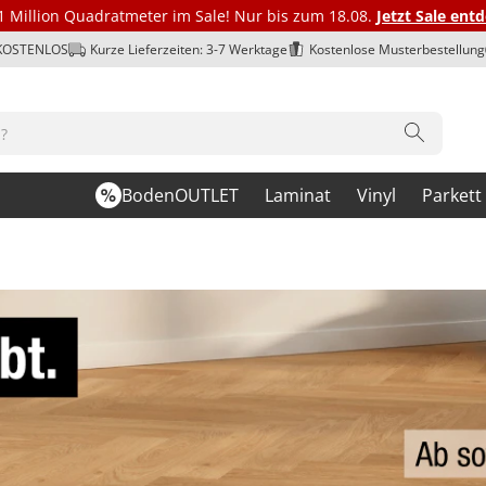
1 Million Quadratmeter im Sale! Nur bis zum 18.08.
Jetzt Sale ent
 KOSTENLOS
Kurze Lieferzeiten: 3-7 Werktage
Kostenlose Musterbestellung
BodenOUTLET
Laminat
Vinyl
Parkett