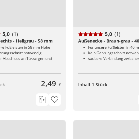
5,0
(1)
5,0
(1)
echts - Hellgrau - 58 mm
Außenecke - Braun-grau - 
ere Fußleisten in 58 mm Höhe
Für unsere Fußleisten in 40
hrungsschnitt notwendig
Kein Gehrungsschnitt notwen
r Abschluss an Türzargen und
saubere Verbindung zwischen
n
2,49
ück
Inhalt 1 Stück
€