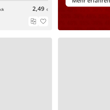
2,49
ück
€