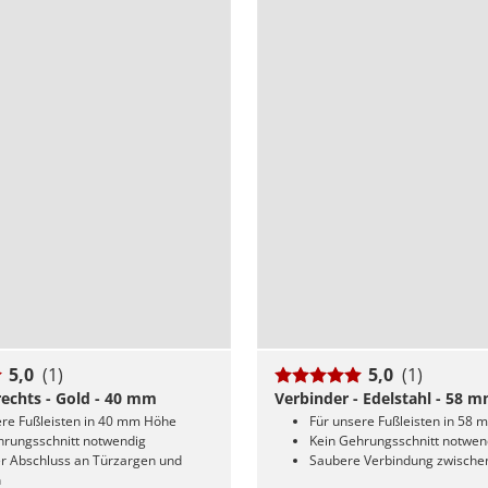
5,0
(1)
5,0
(1)
echts - Gold - 40 mm
Verbinder - Edelstahl - 58 
ere Fußleisten in 40 mm Höhe
Für unsere Fußleisten in 58
hrungsschnitt notwendig
Kein Gehrungsschnitt notwen
r Abschluss an Türzargen und
Saubere Verbindung zwischen
n