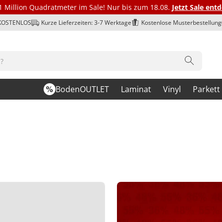
1 Million Quadratmeter im Sale! Nur bis zum 18.08.
Jetzt Sale ent
 KOSTENLOS
Kurze Lieferzeiten: 3-7 Werktage
Kostenlose Musterbestellung
BodenOUTLET
Laminat
Vinyl
Parkett