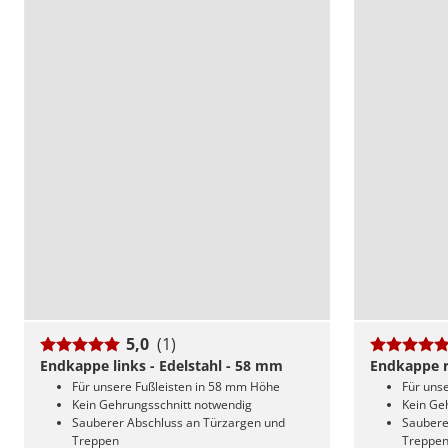
5,0
(1)
Endkappe links - Edelstahl - 58 mm
Endkappe r
Für unsere Fußleisten in 58 mm Höhe
Für uns
Kein Gehrungsschnitt notwendig
Kein Ge
Sauberer Abschluss an Türzargen und
Saubere
Treppen
Treppe