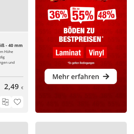
eiß - 40 mm
 mm Höhe
dig
argen und
2,49
€