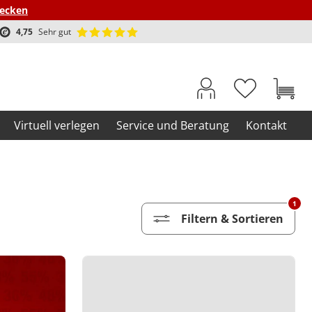
decken
4,75
Sehr gut
Virtuell verlegen
Service und Beratung
Kontakt
1
Filtern & Sortieren