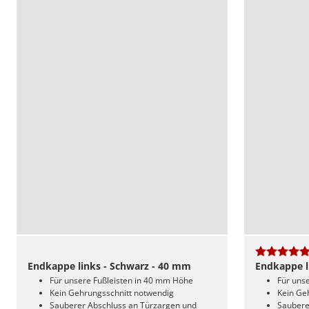
Endkappe links - Schwarz - 40 mm
Endkappe l
Für unsere Fußleisten in 40 mm Höhe
Für uns
Kein Gehrungsschnitt notwendig
Kein Ge
Sauberer Abschluss an Türzargen und
Saubere