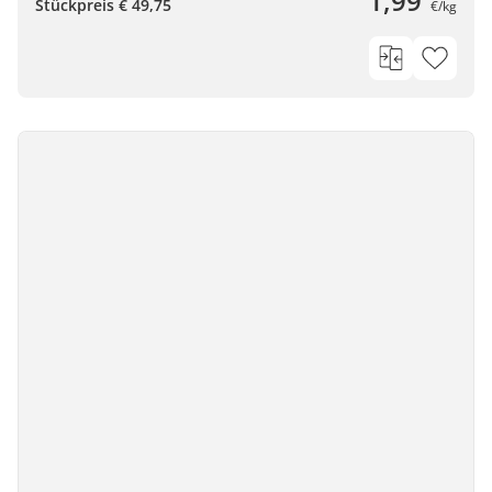
1,99
Stückpreis € 49,75
€/kg