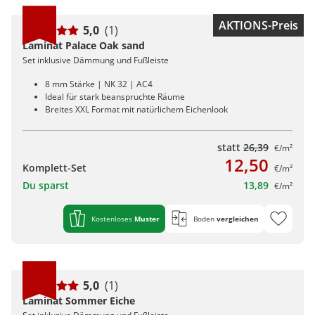
AKTIONS-Preis
5,0
(1)
Laminat Palace Oak sand
Set inklusive Dämmung und Fußleiste
8 mm Stärke | NK 32 | AC4
Ideal für stark beanspruchte Räume
Breites XXL Format mit natürlichem Eichenlook
statt
26,39
€/m²
12,50
Komplett-Set
€/m²
Du sparst
13,89
€/m²
Kostenloses
Muster
Boden
vergleichen
5,0
(1)
Laminat Sommer Eiche