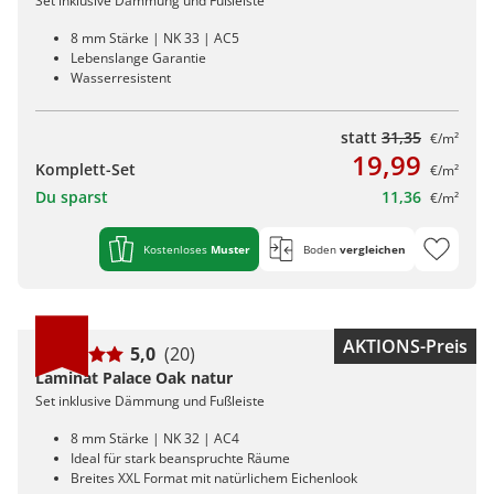
Set inklusive Dämmung und Fußleiste
8 mm Stärke | NK 33 | AC5
Lebenslange Garantie
Wasserresistent
statt
31,35
€/m²
19,99
Komplett-Set
€/m²
Du sparst
11,36
€/m²
Kostenloses
Muster
Boden
vergleichen
AKTIONS-Preis
5,0
(20)
Laminat Palace Oak natur
Set inklusive Dämmung und Fußleiste
8 mm Stärke | NK 32 | AC4
Ideal für stark beanspruchte Räume
Breites XXL Format mit natürlichem Eichenlook