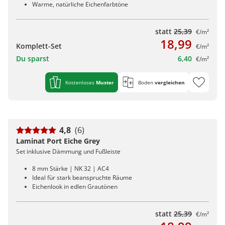
Warme, natürliche Eichenfarbtöne
statt
25,39
€/m²
18,99
Komplett-Set
€/m²
Du sparst
6,40
€/m²
Kostenloses
Muster
Boden
vergleichen
4,8
(6)
Laminat Port Eiche Grey
Set inklusive Dämmung und Fußleiste
8 mm Stärke | NK 32 | AC4
Ideal für stark beanspruchte Räume
Eichenlook in edlen Grautönen
statt
25,39
€/m²