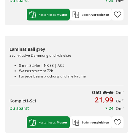
Du sparst
7,24
€/m²
Kostenloses
Muster
Boden
vergleichen
Laminat Bali grey
Set inklusive Dämmung und Fußleiste
8 mm Stärke | NK 33 | AC5
Wasserresistent 72h
Für jede Beanspruchung und alle Räume
statt
29,23
€/m²
21,99
Komplett-Set
€/m²
Du sparst
7,24
€/m²
Kostenloses
Muster
Boden
vergleichen