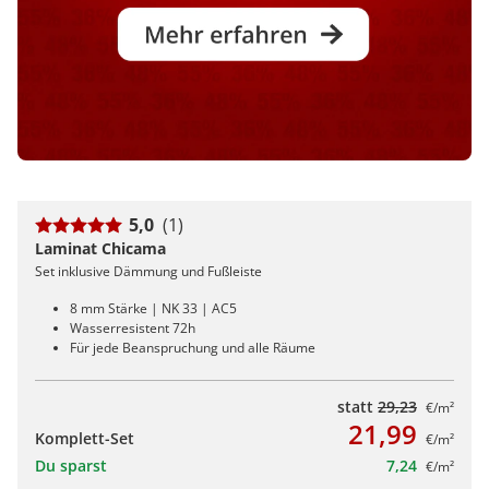
5,0
(1)
Laminat Chicama
Set inklusive Dämmung und Fußleiste
8 mm Stärke | NK 33 | AC5
Wasserresistent 72h
Für jede Beanspruchung und alle Räume
statt
29,23
€/m²
21,99
Komplett-Set
€/m²
Du sparst
7,24
€/m²