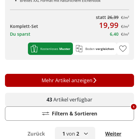
Breites XXL Format mit natürlichem Eichenlook
statt
26,39
€/m²
19,99
Komplett-Set
€/m²
Du sparst
6,40
€/m²
Kostenloses
Muster
Boden
vergleichen
Mehr Artikel anzeigen
43
Artikel
verfügbar
1
Filtern & Sortieren
Zurück
1
von
2
Weiter