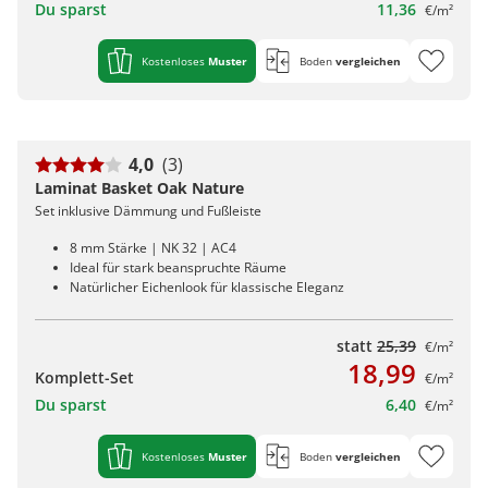
Du sparst
11,36
€/m²
Kostenloses
Muster
Boden
vergleichen
4,0
(3)
Laminat Basket Oak Nature
Set inklusive Dämmung und Fußleiste
8 mm Stärke | NK 32 | AC4
Ideal für stark beanspruchte Räume
Natürlicher Eichenlook für klassische Eleganz
statt
25,39
€/m²
18,99
Komplett-Set
€/m²
Du sparst
6,40
€/m²
Kostenloses
Muster
Boden
vergleichen