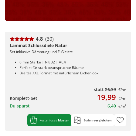
4,8
(30)
Laminat Schlossdiele Natur
Set inklusive Dämmung und Fußleiste
8 mm Stärke | NK 32 | AC4
Perfekt für stark beanspruchte Räume
Breites XXL Format mit natürlichem Eichenlook
statt
26,39
€/m²
19,99
Komplett-Set
€/m²
Du sparst
6,40
€/m²
Kostenloses
Muster
Boden
vergleichen