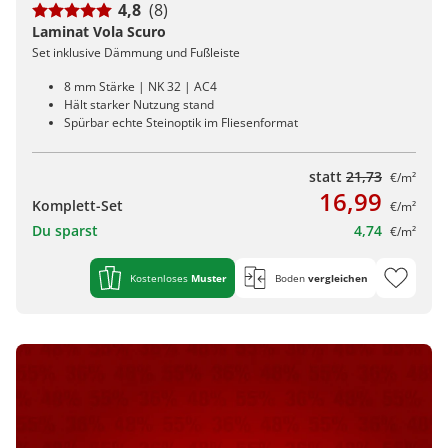
4,8
(8)
Laminat Vola Scuro
Set inklusive Dämmung und Fußleiste
8 mm Stärke | NK 32 | AC4
Hält starker Nutzung stand
Spürbar echte Steinoptik im Fliesenformat
statt
21,73
€/m²
16,99
Komplett-Set
€/m²
Du sparst
4,74
€/m²
Kostenloses
Muster
Boden
vergleichen