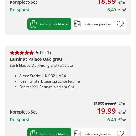
18,99
Komplett-Set
€/m²
Du sparst
6,40
€/m²
Kostenloses
Muster
Boden
vergleichen
5,0
(1)
Laminat Palace Oak grau
Set inklusive Dämmung und Fußleiste
8 mm Stärke | NK 32 | AC4
Ideal für stark beanspruchte Räume
Breites XXL Format in edlem Grau
statt
26,39
€/m²
19,99
Komplett-Set
€/m²
Du sparst
6,40
€/m²
Kostenloses
Muster
Boden
vergleichen