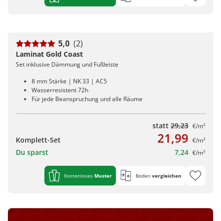
5,0
(2)
Laminat Gold Coast
Set inklusive Dämmung und Fußleiste
8 mm Stärke | NK 33 | AC5
Wasserresistent 72h
Für jede Beanspruchung und alle Räume
statt
29,23
€/m²
21,99
Komplett-Set
€/m²
Du sparst
7,24
€/m²
Kostenloses
Muster
Boden
vergleichen