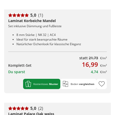
5,0
(1)
Laminat Korbeiche Mandel
Set inklusive Dämmung und Fußleiste
8 mm Stärke | NK 32 | AC4
Ideal für stark beanspruchte Räume
Natürlicher Eichenlook für klassische Eleganz
statt
21,73
€/m²
16,99
Komplett-Set
€/m²
Du sparst
4,74
€/m²
Kostenloses
Muster
Boden
vergleichen
5,0
(2)
Laminat Palace Oak weiss