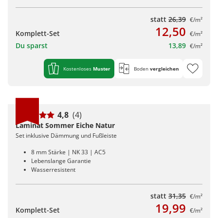
statt
26,39
€/m²
12,50
Komplett-Set
€/m²
Du sparst
13,89
€/m²
Kostenloses
Muster
Boden
vergleichen
4,8
(4)
Laminat Sommer Eiche Natur
Set inklusive Dämmung und Fußleiste
8 mm Stärke | NK 33 | AC5
Lebenslange Garantie
Wasserresistent
statt
31,35
€/m²
19,99
Komplett-Set
€/m²