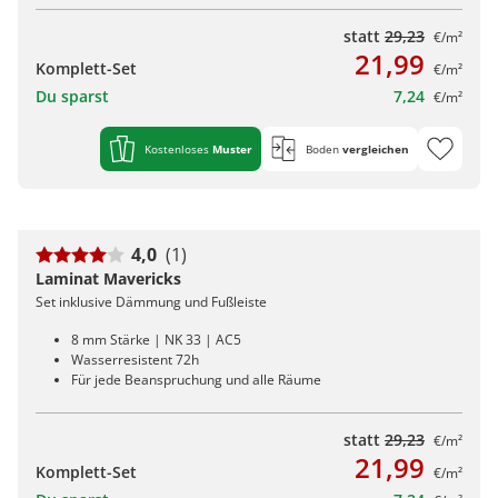
statt
29,23
€/m²
21,99
Komplett-Set
€/m²
Du sparst
7,24
€/m²
Kostenloses
Muster
Boden
vergleichen
4,0
(1)
Laminat Mavericks
Set inklusive Dämmung und Fußleiste
8 mm Stärke | NK 33 | AC5
Wasserresistent 72h
Für jede Beanspruchung und alle Räume
statt
29,23
€/m²
21,99
Komplett-Set
€/m²