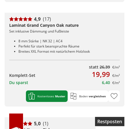
4,9
(17)
Laminat Grand Canyon Oak nature
Set inklusive Dämmung und Fußleiste
8 mm Stärke | NK 32 | AC4
Perfekt für stark beanspruchte Räume
Breites XXL Format mit natürlichem Holzlook
statt
26,39
€/m²
19,99
Komplett-Set
€/m²
Du sparst
6,40
€/m²
Kostenloses
Muster
Boden
vergleichen
Restposten
5,0
(1)