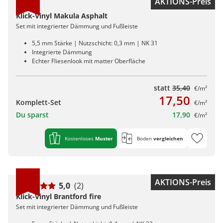
AKTIONS-Preis
Klick-Vinyl Makula Asphalt
Set mit integrierter Dämmung und Fußleiste
5,5 mm Stärke | Nutzschicht: 0,3 mm | NK 31
Integrierte Dämmung
Echter Fliesenlook mit matter Oberfläche
statt
35,40
€/m²
17,50
Komplett-Set
€/m²
Du sparst
17,90
€/m²
Kostenloses
Muster
Boden
vergleichen
AKTIONS-Preis
5,0
(2)
Klick-Vinyl Brantford fire
Set mit integrierter Dämmung und Fußleiste