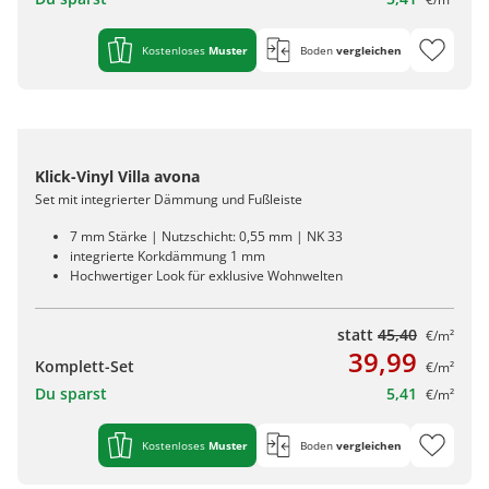
Kostenloses
Muster
Boden
vergleichen
Klick-Vinyl Villa avona
Set mit integrierter Dämmung und Fußleiste
7 mm Stärke | Nutzschicht: 0,55 mm | NK 33
integrierte Korkdämmung 1 mm
Hochwertiger Look für exklusive Wohnwelten
statt
45,40
€/m²
39,99
Komplett-Set
€/m²
Du sparst
5,41
€/m²
Kostenloses
Muster
Boden
vergleichen