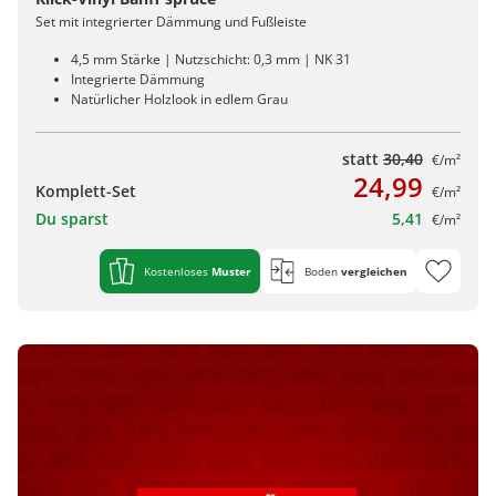
Set mit integrierter Dämmung und Fußleiste
4,5 mm Stärke | Nutzschicht: 0,3 mm | NK 31
Integrierte Dämmung
Natürlicher Holzlook in edlem Grau
statt
30,40
€/m²
24,99
Komplett-Set
€/m²
Du sparst
5,41
€/m²
Kostenloses
Muster
Boden
vergleichen