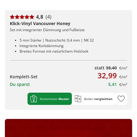
4,8
(4)
Klick-Vinyl Vancouver Honey
Set mit integrierter Dämmung und Fußleiste
5 mm Stärke | Nutzschicht: 0,4 mm | NK 32
Integrierte Korkdämmung
Breites Format mit natürlichem Holzlook
statt
38,40
€/m²
32,99
Komplett-Set
€/m²
Du sparst
5,41
€/m²
Kostenloses
Muster
Boden
vergleichen