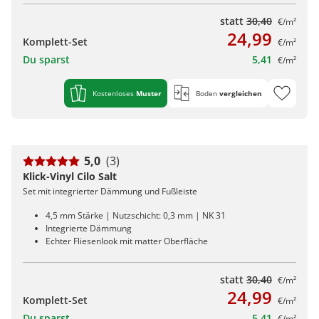
statt
30,40
€/m²
24,99
Komplett-Set
€/m²
Du sparst
5,41
€/m²
Kostenloses
Muster
Boden
vergleichen
5,0
(3)
Klick-Vinyl Cilo Salt
Set mit integrierter Dämmung und Fußleiste
4,5 mm Stärke | Nutzschicht: 0,3 mm | NK 31
Integrierte Dämmung
Echter Fliesenlook mit matter Oberfläche
statt
30,40
€/m²
24,99
Komplett-Set
€/m²
Du sparst
5,41
€/m²