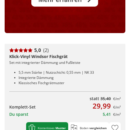
5,0
(2)
Klick-Vinyl Windsor Fischgrät
Set mit integrierter Dämmung und Fußleiste
5,5 mm Stärke | Nutzschicht: 0,55 mm | NK 33
Integrierte Dämmung
Klassisches Fischgrätmuster
statt
35,40
€/m²
29,99
Komplett-Set
€/m²
Du sparst
5,41
€/m²
Kostenloses
Muster
Boden
vergleichen