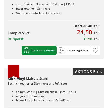
5 mm Stärke | Nutzschicht: 0,4 mm | NK 32
Integrierte Korkdämmung
Warme und natürliche Eichentöne
statt
40,40
€/m²
24,50
Komplett-Set
€/m²
Du sparst
15,90
€/m²
Kostenloses
Muster
Boden
vergleichen
AKTIONS-Preis
Klick-Vinyl Makula Stahl
Set mit integrierter Dämmung und Fußleiste
5,5 mm Stärke | Nutzschicht: 0,3 mm | NK 31
Integrierte Dämmung
Echter Fliesenlook mit matter Oberfläche