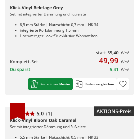
Klick-Vinyl Beletage Grey
Set mit integrierter Dämmung und Fußleiste
8,5 mm Stärke | Nutzschicht: 0,7 mm | NK 34
integrierte Korkdämmung 1,5 mm
Hochwertiger Look für exklusive Wohnwelten
statt
55,40
€/m²
49,99
Komplett-Set
€/m²
Du sparst
5,41
€/m²
Kostenloses
Muster
Boden
vergleichen
AKTIONS-Preis
5,0
(1)
Klick-Vinyl Bloom Oak Caramel
Set mit integrierter Dämmung und Fußleiste
5,5 mm Stärke | Nutzschicht: 0,5 mm | NK 33