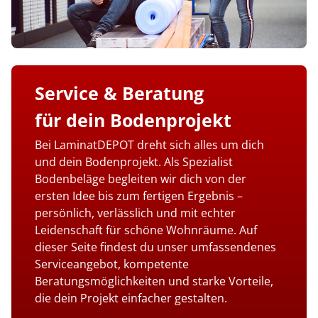
Kiwi now
Pflegemittel Laminat
Vinylboden zum Klicken
Feuchtraumgeeignet
Sonstiges
Zubehör
Endkappen - Höhe 40 mm
sonstige Schienen
Kiwi now
Fischgrät
Pflegemittel Multilayer
Fuge (4-seitig)
Windmöller
Fase (2-seitig)
Fußleisten
Dämmung
Vinylboden zum Kleben
Fußbodenheizung geeignet
Feuchtraumgeeignet
Pflegemittel Bioböden
Kronoflooring
Endkappen - Höhe 58 mm
Zubehör
zum Klicken
Kronoflooring
Pflegemittel Parkett
Fuge (4-seitig)
sonstiges Zubehör
Fußleisten
klicken & kleben
Bioböden von BoDomo
Fußbodenheizung geeignet
Dämmung
Sonstige Fußleistenabschlüsse
Pflegemittel Vinylböden
zum Kleben
Kronotex
MyStyle
Microfase
sonstiges Zubehör
Vinylböden mit integrierter Dämmung
Fußleisten
Dämmung
zum Schrauben
O.R.C.A
MyStyle
Realfuge
Service & Beratung
Vinylböden ohne integrierte Dämmung
sonstiges Zubehör
Fußleisten
O.R.C.A
für
dein Bodenprojekt
sonstiges Zubehör
Klebe-Vinyl Zubehör
Prinz
Bei LaminatDEPOT dreht sich alles um dich
und dein Bodenprojekt. Als Spezialist
Windmöller
Bodenbeläge begleiten wir dich von der
Wolfcraft
ersten Idee bis zum fertigen Ergebnis –
persönlich, verlässlich und mit echter
Wulff
Leidenschaft für schöne Wohnräume. Auf
dieser Seite findest du unser umfassendenes
Serviceangebot, kompetente
Beratungsmöglichkeiten und starke Vorteile,
die dein Projekt einfacher gestalten.