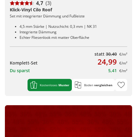
4,7
(3)
Klick-Vinyl Cilo Roof
Set mit integrierter Dämmung und Fußleiste
4,5 mm Stärke | Nutzschicht: 0,3 mm | NK 31
Integrierte Dämmung
Echter Fliesenlook mit matter Oberfläche
statt
30,40
€/m²
24,99
Komplett-Set
€/m²
Du sparst
5,41
€/m²
Kostenloses
Muster
Boden
vergleichen