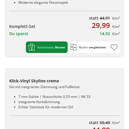
Moderne elegante Fliesenoptik
statt
44,91
€/m²
29,99
Komplett-Set
€/m²
Du sparst
14,92
€/m²
Kostenloses
Muster
Boden
vergleichen
Klick-Vinyl Skyline creme
Set mit integrierter Dämmung und Fußleiste
7 mm Stärke | Nutzschicht: 0,55 mm | NK 33
integrierte Korkdämmung
Echter Steinlook für modernen Stil
statt
50,40
€/m²