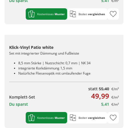
Du sparst
5,41
€/m²
Kostenloses
Muster
Boden
vergleichen
Klick-Vinyl Patio white
Set mit integrierter Dämmung und Fußleiste
8,5 mm Stärke | Nutzschicht: 0,7 mm | NK 34
integrierte Korkdämmung 1,5 mm
Natürliche Fliesenoptik mit umlaufender Fuge
statt
55,40
€/m²
49,99
Komplett-Set
€/m²
Du sparst
5,41
€/m²
Kostenloses
Muster
Boden
vergleichen