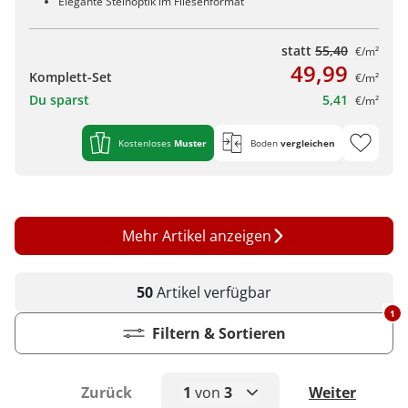
Elegante Steinoptik im Fliesenformat
statt
55,40
€/m²
49,99
Komplett-Set
€/m²
Du sparst
5,41
€/m²
Kostenloses
Muster
Boden
vergleichen
Mehr Artikel anzeigen
50
Artikel
verfügbar
1
Filtern & Sortieren
Zurück
1
von
3
Weiter