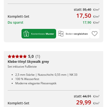
statt
35,40
€/m²
17,50
Komplett-Set
€/m²
Du sparst
17,90
€/m²
Kostenloses
Muster
Boden
vergleichen
5,0
(1)
Klebe-Vinyl Skywalk grey
Set inklusive Fußleiste
2,5 mm Stärke | Nutzschicht: 0,55 mm | NK 33
100 % Wasserfest
Moderne elegante Fliesenoptik
statt
44,91
€/m²
29,99
Komplett-Set
€/m²