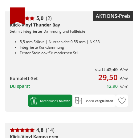
AKTIONS-Preis
5,0
(2)
Klick-Vinyl Thunder Bay
Set mit integrierter Dämmung und Fußleiste
5,5 mm Stärke | Nutzschicht: 0,55 mm | NK 33
Integrierte Korkdämmung
Echter Steinlook für modernen Stil
statt
42,40
€/m²
29,50
Komplett-Set
€/m²
Du sparst
12,90
€/m²
Kostenloses
Muster
Boden
vergleichen
4,8
(14)
Klick-Vinyl Kamea grey