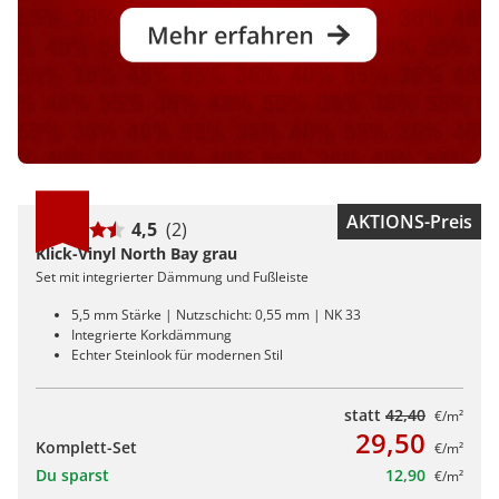
AKTIONS-Preis
4,5
(2)
Klick-Vinyl North Bay grau
Set mit integrierter Dämmung und Fußleiste
5,5 mm Stärke | Nutzschicht: 0,55 mm | NK 33
Integrierte Korkdämmung
Echter Steinlook für modernen Stil
statt
42,40
€/m²
29,50
Komplett-Set
€/m²
Du sparst
12,90
€/m²