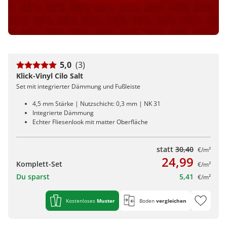
5,0
(3)
Klick-Vinyl Cilo Salt
Set mit integrierter Dämmung und Fußleiste
4,5 mm Stärke | Nutzschicht: 0,3 mm | NK 31
Integrierte Dämmung
Echter Fliesenlook mit matter Oberfläche
statt
30,40
€/m²
24,99
Komplett-Set
€/m²
Du sparst
5,41
€/m²
Kostenloses
Muster
Boden
vergleichen