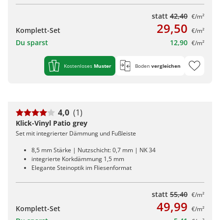
statt
42,40
€/m²
29,50
Komplett-Set
€/m²
Du sparst
12,90
€/m²
Kostenloses
Muster
Boden
vergleichen
4,0
(1)
Klick-Vinyl Patio grey
Set mit integrierter Dämmung und Fußleiste
8,5 mm Stärke | Nutzschicht: 0,7 mm | NK 34
integrierte Korkdämmung 1,5 mm
Elegante Steinoptik im Fliesenformat
statt
55,40
€/m²
49,99
Komplett-Set
€/m²