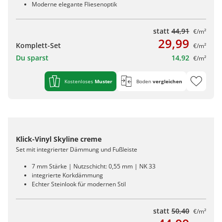
Moderne elegante Fliesenoptik
statt
44,91
€/m²
29,99
Komplett-Set
€/m²
Du sparst
14,92
€/m²
Kostenloses
Muster
Boden
vergleichen
Klick-Vinyl Skyline creme
Set mit integrierter Dämmung und Fußleiste
7 mm Stärke | Nutzschicht: 0,55 mm | NK 33
integrierte Korkdämmung
Echter Steinlook für modernen Stil
statt
50,40
€/m²