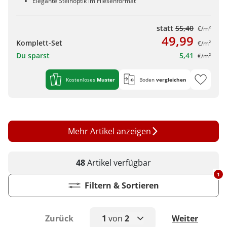
Elegante Steinoptik im Fliesenformat
statt
55,40
€/m²
49,99
Komplett-Set
€/m²
Du sparst
5,41
€/m²
Kostenloses
Muster
Boden
vergleichen
Mehr Artikel anzeigen
48
Artikel
verfügbar
1
Filtern & Sortieren
Zurück
1
von
2
Weiter