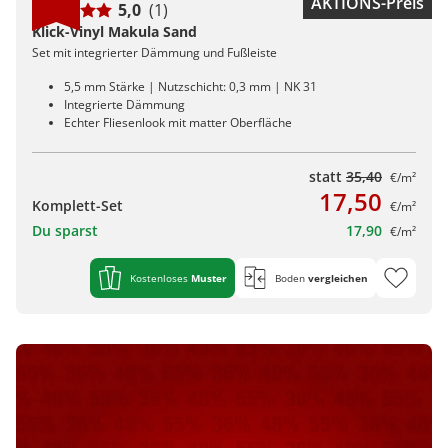
AKTIONS-Preis
5,0
(1)
Klick-Vinyl Makula Sand
Set mit integrierter Dämmung und Fußleiste
5,5 mm Stärke | Nutzschicht: 0,3 mm | NK 31
Integrierte Dämmung
Echter Fliesenlook mit matter Oberfläche
statt
35,40
€/m²
17,50
Komplett-Set
€/m²
Du sparst
17,90
€/m²
Kostenloses
Muster
Boden
vergleichen