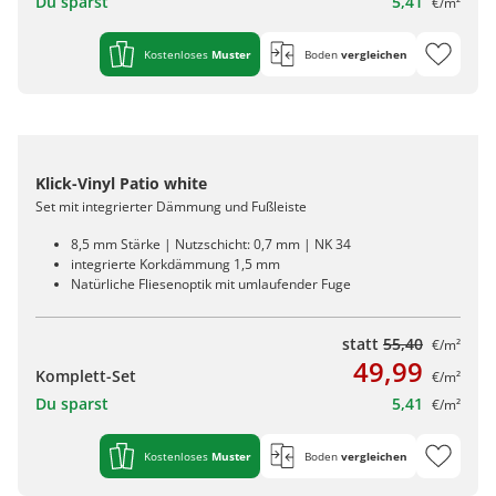
Du sparst
5,41
€/m²
Kostenloses
Muster
Boden
vergleichen
Klick-Vinyl Patio white
Set mit integrierter Dämmung und Fußleiste
8,5 mm Stärke | Nutzschicht: 0,7 mm | NK 34
integrierte Korkdämmung 1,5 mm
Natürliche Fliesenoptik mit umlaufender Fuge
statt
55,40
€/m²
49,99
Komplett-Set
€/m²
Du sparst
5,41
€/m²
Kostenloses
Muster
Boden
vergleichen