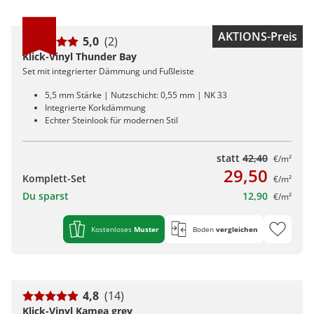
AKTIONS-Preis
5,0
(2)
Klick-Vinyl Thunder Bay
Set mit integrierter Dämmung und Fußleiste
5,5 mm Stärke | Nutzschicht: 0,55 mm | NK 33
Integrierte Korkdämmung
Echter Steinlook für modernen Stil
statt
42,40
€/m²
29,50
Komplett-Set
€/m²
Du sparst
12,90
€/m²
Kostenloses
Muster
Boden
vergleichen
4,8
(14)
Klick-Vinyl Kamea grey