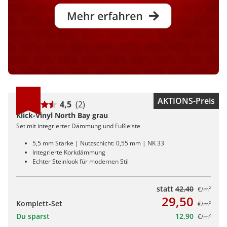
AKTIONS-Preis
4,5
(2)
Klick-Vinyl North Bay grau
Set mit integrierter Dämmung und Fußleiste
5,5 mm Stärke | Nutzschicht: 0,55 mm | NK 33
Integrierte Korkdämmung
Echter Steinlook für modernen Stil
statt
42,40
€/m²
29,50
Komplett-Set
€/m²
Du sparst
12,90
€/m²