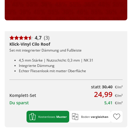
4,7
(3)
Klick-Vinyl Cilo Roof
Set mit integrierter Dämmung und Fußleiste
4,5 mm Stärke | Nutzschicht: 0,3 mm | NK 31
Integrierte Dämmung
Echter Fliesenlook mit matter Oberfläche
statt
30,40
€/m²
24,99
Komplett-Set
€/m²
Du sparst
5,41
€/m²
Kostenloses
Muster
Boden
vergleichen