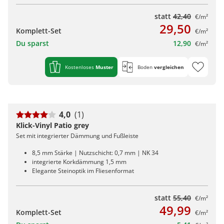
statt
42,40
€/m²
29,50
Komplett-Set
€/m²
Du sparst
12,90
€/m²
Kostenloses
Muster
Boden
vergleichen
4,0
(1)
Klick-Vinyl Patio grey
Set mit integrierter Dämmung und Fußleiste
8,5 mm Stärke | Nutzschicht: 0,7 mm | NK 34
integrierte Korkdämmung 1,5 mm
Elegante Steinoptik im Fliesenformat
statt
55,40
€/m²
49,99
Komplett-Set
€/m²