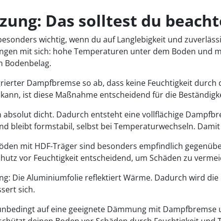
zung:
Das solltest du beach
sonders wichtig, wenn du auf Langlebigkeit und zuverlässi
ngen mit sich: hohe Temperaturen unter dem Boden und mö
m Bodenbelag.
ierter Dampfbremse so ab, dass keine Feuchtigkeit durch di
ann, ist diese Maßnahme entscheidend für die Beständigke
solut dicht. Dadurch entsteht eine vollflächige Dampfbrems
 bleibt formstabil, selbst bei Temperaturwechseln. Damit 
nböden mit HDF-Träger sind besonders empfindlich gegenüber
Schutz vor Feuchtigkeit entscheidend, um Schäden zu vermei
: Die Aluminiumfolie reflektiert Wärme. Dadurch wird die H
sert sich.
 unbedingt auf eine geeignete Dämmung mit Dampfbremse u
 schützt deinen Boden vor Schäden durch Feuchtigkeit un