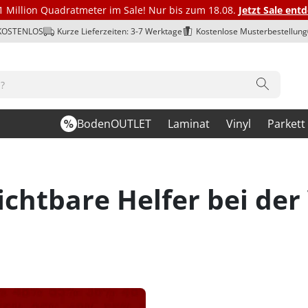
1 Million Quadratmeter im Sale! Nur bis zum 18.08.
Jetzt Sale ent
 KOSTENLOS
Kurze Lieferzeiten: 3-7 Werktage
Kostenlose Musterbestellung
BodenOUTLET
Laminat
Vinyl
Parkett
chtbare Helfer bei der