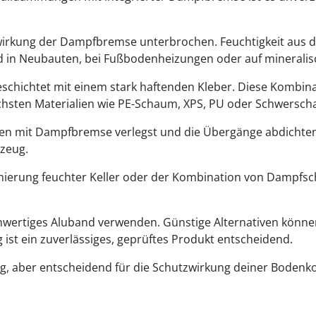
wirkung der Dampfbremse unterbrochen. Feuchtigkeit aus 
nd in Neubauten, bei Fußbodenheizungen oder auf mineral
schichtet mit einem stark haftenden Kleber. Diese Kombinat
lichsten Materialien wie PE-Schaum, XPS, PU oder Schwersc
it Dampfbremse verlegst und die Übergänge abdichten muss
kzeug.
anierung feuchter Keller oder der Kombination von Dampfsch
ochwertiges Aluband verwenden. Günstige Alternativen könn
st ein zuverlässiges, geprüftes Produkt entscheidend.
ung, aber entscheidend für die Schutzwirkung deiner Bodenko