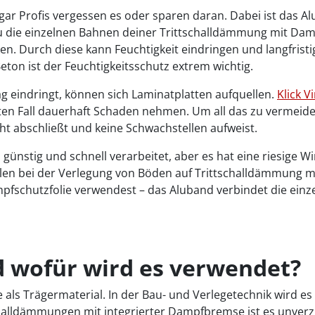
gar Profis vergessen es oder sparen daran. Dabei ist das 
u die einzelnen Bahnen deiner Trittschalldämmung mit Da
n. Durch diese kann Feuchtigkeit eindringen und langfris
ton ist der Feuchtigkeitsschutz extrem wichtig.
 eindringt, können sich Laminatplatten aufquellen.
Klick Vi
en Fall dauerhaft Schaden nehmen. Um all das zu vermeide
ht abschließt und keine Schwachstellen aufweist.
, günstig und schnell verarbeitet, aber es hat eine riesige 
ilen bei der Verlegung von Böden auf Trittschalldämmung 
chutzfolie verwendest – das Aluband verbindet die einzel
d wofür wird es verwendet?
 als Trägermaterial. In der Bau- und Verlegetechnik wird e
challdämmungen mit integrierter Dampfbremse ist es unverz