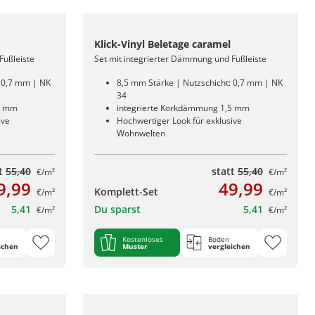
Klick-Vinyl Beletage caramel
Fußleiste
Set mit integrierter Dämmung und Fußleiste
: 0,7 mm | NK
8,5 mm Stärke | Nutzschicht: 0,7 mm | NK
34
5 mm
integrierte Korkdämmung 1,5 mm
ive
Hochwertiger Look für exklusive
Wohnwelten
tt
55,40
statt
55,40
€/m²
€/m²
9,99
49,99
Komplett-Set
€/m²
€/m²
5,41
Du sparst
5,41
€/m²
€/m²
Kostenloses
Boden
ichen
Muster
vergleichen