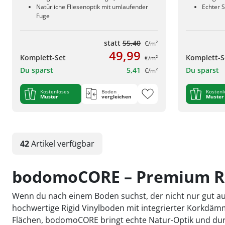
Natürliche Fliesenoptik mit umlaufender
Echter S
Fuge
statt
55,40
€/m²
49,99
Komplett-Set
Komplett-S
€/m²
Du sparst
5,41
Du sparst
€/m²
Kostenloses
Boden
Kostenl
Muster
vergleichen
Muster
42
Artikel
verfügbar
bodomoCORE – Premium Rig
Wenn du nach einem Boden suchst, der nicht nur gut au
hochwertige Rigid Vinylboden mit integrierter Korkdämm
Flächen, bodomoCORE bringt echte Natur-Optik und durc