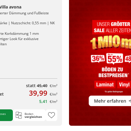
 Villa avona
rierter Dämmung und Fußleiste
ärke | Nutzschicht: 0,55 mm | NK
erte Korkdämmung 1 mm
iger Look für exklusive
lten
statt
45,40
€/m²
39,99
et
€/m²
5,41
€/m²
oses
Boden
vergleichen