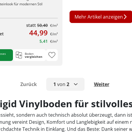
teinlook für modernen Stil
Mehr Artikel anzeigen
statt
50,40
€/m²
44,99
et
€/m²
5,41
€/m²
oses
Boden
vergleichen
Zurück
1
von
2
Weiter
1
id Vinylboden für stilvoll
2
ssieht, sondern auch technisch absolut überzeugt, dann is
ung vereint Design, Komfort und Langlebigkeit auf einem n
hdachte Technik in Einklang. Und das Beste: Dank seiner w