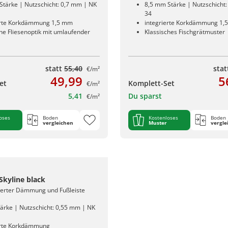
Stärke | Nutzschicht: 0,7 mm | NK
8,5 mm Stärke | Nutzschicht
34
erte Korkdämmung 1,5 mm
integrierte Korkdämmung 1,
he Fliesenoptik mit umlaufender
Klassisches Fischgrätmuster
statt
55,40
sta
€/m²
49,99
5
et
Komplett-Set
€/m²
5,41
Du sparst
€/m²
oses
Boden
Kostenloses
Boden
vergleichen
Muster
vergle
 Skyline black
rierter Dämmung und Fußleiste
ärke | Nutzschicht: 0,55 mm | NK
erte Korkdämmung