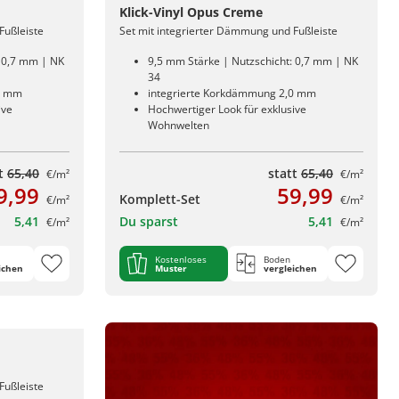
Klick-Vinyl Opus Creme
Fußleiste
Set mit integrierter Dämmung und Fußleiste
: 0,7 mm | NK
9,5 mm Stärke | Nutzschicht: 0,7 mm | NK
34
0 mm
integrierte Korkdämmung 2,0 mm
ive
Hochwertiger Look für exklusive
Wohnwelten
tt
65,40
statt
65,40
€/m²
€/m²
9,99
59,99
Komplett-Set
€/m²
€/m²
5,41
Du sparst
5,41
€/m²
€/m²
Kostenloses
Boden
ichen
Muster
vergleichen
Fußleiste