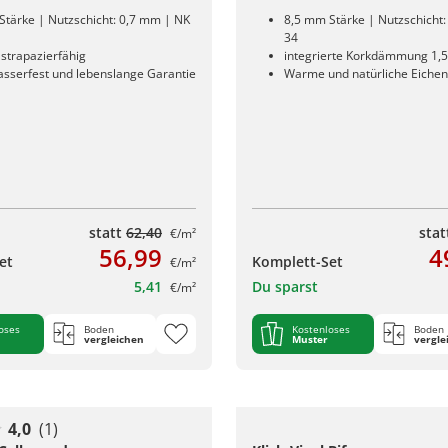
Stärke | Nutzschicht: 0,7 mm | NK
8,5 mm Stärke | Nutzschicht
34
strapazierfähig
integrierte Korkdämmung 1,
sserfest und lebenslange Garantie
Warme und natürliche Eiche
statt
62,40
sta
€/m²
56,99
4
et
Komplett-Set
€/m²
5,41
Du sparst
€/m²
oses
Boden
Kostenloses
Boden
vergleichen
Muster
vergle
4,0
(1)