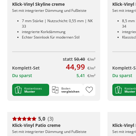
Klick-Vinyl Skyline creme
Klick-Vinyl
Set mit integrierter Dämmung und Fußleiste
Set mit integ
7 mm Stärke | Nutzschicht: 0,55 mm | NK
8,5 mm 
33
34
integrierte Korkdämmung
integri
Echter Steinlook für modernen Stil
Klassis
statt
50,40
€/m²
44,99
Komplett-Set
Komplett-S
€/m²
Du sparst
5,41
Du sparst
€/m²
Kostenloses
Boden
Kostenl
Muster
vergleichen
Muster
5,0
(3)
Klick-Vinyl Patio creme
Klick-Vinyl
Set mit integrierter Dämmung und Fußleiste
Set mit integ