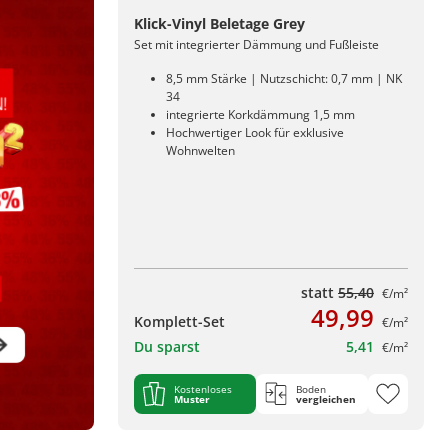
Klick-Vinyl Beletage Grey
Set mit integrierter Dämmung und Fußleiste
8,5 mm Stärke | Nutzschicht: 0,7 mm | NK
34
integrierte Korkdämmung 1,5 mm
Hochwertiger Look für exklusive
Wohnwelten
statt
55,40
€/m²
49,99
Komplett-Set
€/m²
Du sparst
5,41
€/m²
Kostenloses
Boden
Muster
vergleichen