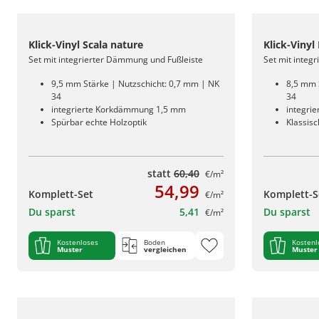
Klick-Vinyl Scala nature
Klick-Vinyl
Set mit integrierter Dämmung und Fußleiste
Set mit integ
9,5 mm Stärke | Nutzschicht: 0,7 mm | NK
8,5 mm 
34
34
integrierte Korkdämmung 1,5 mm
integri
Spürbar echte Holzoptik
Klassis
statt
60,40
€/m²
54,99
Komplett-Set
Komplett-S
€/m²
Du sparst
5,41
Du sparst
€/m²
Kostenloses
Boden
Kostenl
Muster
vergleichen
Muster