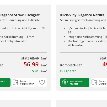
 Regence Straw Fischgrät
Klick-Vinyl Regence Nature
rierter Dämmung und Fußleiste
Set mit integrierter Dämmung und 
Stärke | Nutzschicht: 0,7 mm | NK
8,5 mm Stärke | Nutzschicht
34
erte Korkdämmung 1,5 mm
integrierte Korkdämmung 1,
ches Fischgrätmuster
Hochwertiger Look für exklus
Wohnwelten
statt
62,40
sta
€/m²
56,99
4
et
Komplett-Set
€/m²
5,41
Du sparst
€/m²
oses
Boden
Kostenloses
Boden
vergleichen
Muster
vergle