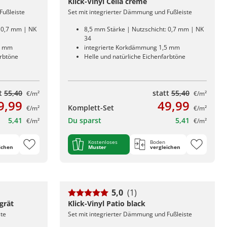
Klick-Vinyl Cella creme
Fußleiste
Set mit integrierter Dämmung und Fußleiste
: 0,7 mm | NK
8,5 mm Stärke | Nutzschicht: 0,7 mm | NK
34
5 mm
integrierte Korkdämmung 1,5 mm
arbtöne
Helle und natürliche Eichenfarbtöne
tt
55,40
statt
55,40
€/m²
€/m²
9,99
49,99
Komplett-Set
€/m²
€/m²
5,41
Du sparst
5,41
€/m²
€/m²
Kostenloses
Boden
ichen
Muster
vergleichen
5,0
(1)
grät
Klick-Vinyl Patio black
ste
Set mit integrierter Dämmung und Fußleiste