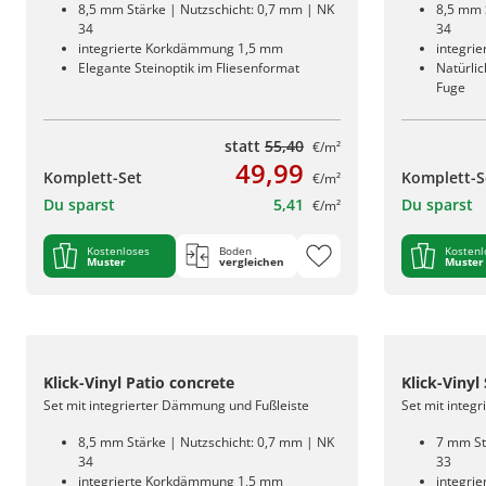
8,5 mm Stärke | Nutzschicht: 0,7 mm | NK
8,5 mm 
34
34
integrierte Korkdämmung 1,5 mm
integri
Elegante Steinoptik im Fliesenformat
Natürlic
Fuge
statt
55,40
€/m²
49,99
Komplett-Set
Komplett-S
€/m²
Du sparst
5,41
Du sparst
€/m²
Kostenloses
Boden
Kostenl
Muster
vergleichen
Muster
Klick-Vinyl Patio concrete
Klick-Vinyl
Set mit integrierter Dämmung und Fußleiste
Set mit integ
8,5 mm Stärke | Nutzschicht: 0,7 mm | NK
7 mm St
34
33
integrierte Korkdämmung 1,5 mm
integri