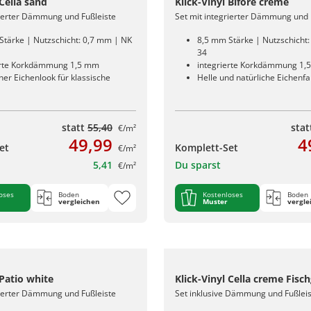
 Cella sand
Klick-Vinyl Bifore creme
rierter Dämmung und Fußleiste
Set mit integrierter Dämmung und 
Stärke | Nutzschicht: 0,7 mm | NK
8,5 mm Stärke | Nutzschicht
34
erte Korkdämmung 1,5 mm
integrierte Korkdämmung 1,
her Eichenlook für klassische
Helle und natürliche Eichenf
statt
55,40
sta
€/m²
49,99
4
et
Komplett-Set
€/m²
5,41
Du sparst
€/m²
oses
Boden
Kostenloses
Boden
vergleichen
Muster
vergle
 Patio white
Klick-Vinyl Cella creme Fisch
rierter Dämmung und Fußleiste
Set inklusive Dämmung und Fußlei