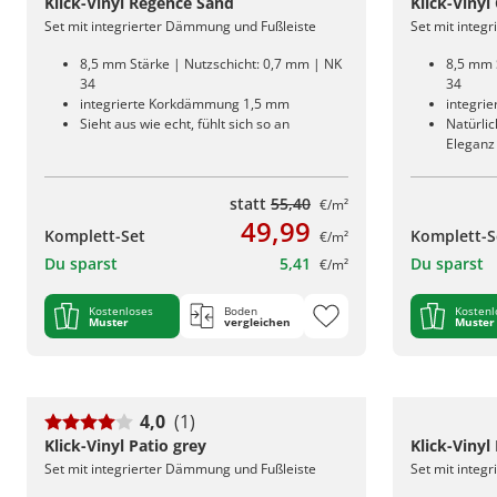
Klick-Vinyl Regence Sand
Klick-Vinyl
Set mit integrierter Dämmung und Fußleiste
Set mit integ
8,5 mm Stärke | Nutzschicht: 0,7 mm | NK
8,5 mm 
34
34
integrierte Korkdämmung 1,5 mm
integri
Sieht aus wie echt, fühlt sich so an
Natürlic
Eleganz
statt
55,40
€/m²
49,99
Komplett-Set
Komplett-S
€/m²
Du sparst
5,41
Du sparst
€/m²
Kostenloses
Boden
Kostenl
Muster
vergleichen
Muster
4,0
(1)
Klick-Vinyl Patio grey
Klick-Vinyl
Set mit integrierter Dämmung und Fußleiste
Set mit integ