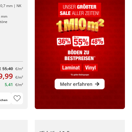
: 0,7 mm | NK
5 mm
ntöne
tt
55,40
€/m²
9,99
€/m²
5,41
€/m²
ichen