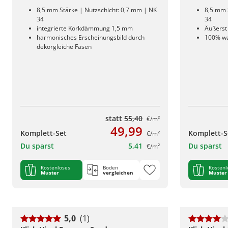
8,5 mm Stärke | Nutzschicht: 0,7 mm | NK
8,5 mm 
34
34
integrierte Korkdämmung 1,5 mm
Äußerst 
harmonisches Erscheinungsbild durch
100% wa
dekorgleiche Fasen
statt
55,40
€/m²
49,99
Komplett-Set
Komplett-S
€/m²
Du sparst
5,41
Du sparst
€/m²
Kostenloses
Boden
Kostenl
Muster
vergleichen
Muster
5,0
(1)