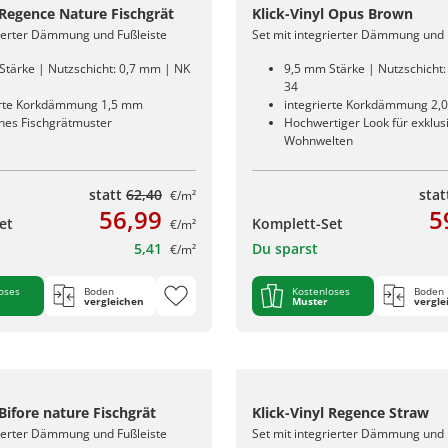
 Regence Nature Fischgrät
Klick-Vinyl Opus Brown
rierter Dämmung und Fußleiste
Set mit integrierter Dämmung und 
Stärke | Nutzschicht: 0,7 mm | NK
9,5 mm Stärke | Nutzschicht
34
erte Korkdämmung 1,5 mm
integrierte Korkdämmung 2,
ches Fischgrätmuster
Hochwertiger Look für exklus
Wohnwelten
statt
62,40
sta
€/m²
56,99
5
et
Komplett-Set
€/m²
5,41
Du sparst
€/m²
oses
Boden
Kostenloses
Boden
vergleichen
Muster
vergle
 Bifore nature Fischgrät
Klick-Vinyl Regence Straw
rierter Dämmung und Fußleiste
Set mit integrierter Dämmung und 