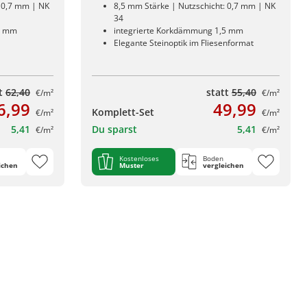
: 0,7 mm | NK
8,5 mm Stärke | Nutzschicht: 0,7 mm | NK
34
5 mm
integrierte Korkdämmung 1,5 mm
Elegante Steinoptik im Fliesenformat
tt
62,40
statt
55,40
€/m²
€/m²
6,99
49,99
Komplett-Set
€/m²
€/m²
5,41
Du sparst
5,41
€/m²
€/m²
Kostenloses
Boden
ichen
Muster
vergleichen