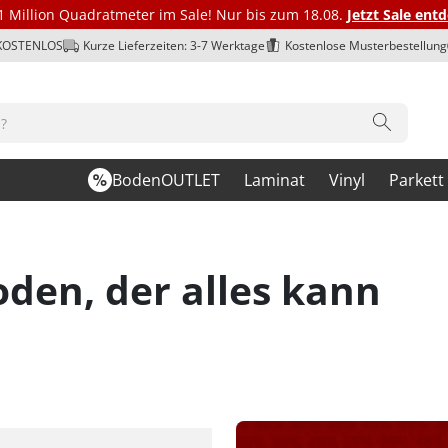
1 Million Quadratmeter im Sale! Nur bis zum 18.08.
Jetzt Sale ent
 KOSTENLOS
Kurze Lieferzeiten: 3-7 Werktage
Kostenlose Musterbestellung
BodenOUTLET
Laminat
Vinyl
Parkett
en, der alles kann