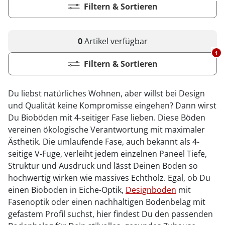
Kiwi now
Pflegemittel Laminat
Vinylboden zum Klicken
Feuchtraumgeeignet
Sonstiges
Zubehör
Endkappen - Höhe 40 mm
Filtern & Sortieren
sonstige Schienen
Kiwi now
Fischgrät
Pflegemittel Multilayer
Fuge (4-seitig)
Windmöller
Fase (2-seitig)
Fußleisten
Dämmung
Vinylboden zum Kleben
Fußbodenheizung geeignet
Feuchtraumgeeignet
Pflegemittel Bioböden
Kronoflooring
Endkappen - Höhe 58 mm
Zubehör
zum Klicken
Kronoflooring
Pflegemittel Parkett
Fuge (4-seitig)
sonstiges Zubehör
Fußleisten
klicken & kleben
Bioböden von BoDomo
Fußbodenheizung geeignet
Dämmung
Sonstige Fußleistenabschlüsse
Pflegemittel Vinylböden
zum Kleben
Kronotex
0
Artikel
verfügbar
MyStyle
Microfase
sonstiges Zubehör
Vinylböden mit integrierter Dämmung
Fußleisten
Dämmung
zum Schrauben
1
O.R.C.A
MyStyle
Realfuge
Filtern & Sortieren
Vinylböden ohne integrierte Dämmung
sonstiges Zubehör
Fußleisten
O.R.C.A
sonstiges Zubehör
Du liebst natürliches Wohnen, aber willst bei Design
Klebe-Vinyl Zubehör
Prinz
und Qualität keine Kompromisse eingehen? Dann wirst
Du Bioböden mit 4-seitiger Fase lieben. Diese Böden
Windmöller
vereinen ökologische Verantwortung mit maximaler
Wolfcraft
Ästhetik. Die umlaufende Fase, auch bekannt als 4-
seitige V-Fuge, verleiht jedem einzelnen Paneel Tiefe,
Wulff
Struktur und Ausdruck und lässt Deinen Boden so
hochwertig wirken wie massives Echtholz. Egal, ob Du
einen Bioboden in Eiche-Optik,
Designboden
mit
Fasenoptik oder einen nachhaltigen Bodenbelag mit
gefastem Profil suchst, hier findest Du den passenden