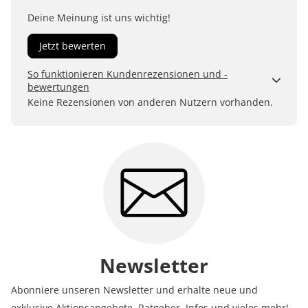
Deine Meinung ist uns wichtig!
Jetzt bewerten
So funktionieren Kundenrezensionen und -
bewertungen
Kundenbewertungen sind für uns und unsere Kunden
Keine Rezensionen von anderen Nutzern vorhanden.
ein wertvolles Mittel, um Produkte besser einschätzen
zu können. Uns ist wichtig, transparent zu zeigen, wie
Bewertungen bei uns zustande kommen und was der
Hinweis Verifizierter Kauf bedeutet.
Erfahren Sie mehr darüber, wie Kundenbewertungen
bei uns funktionieren
Newsletter
Abonniere unseren Newsletter und erhalte neue und
exklusive Aktionsangebote, Ratgeber, Infos und vieles mehr!