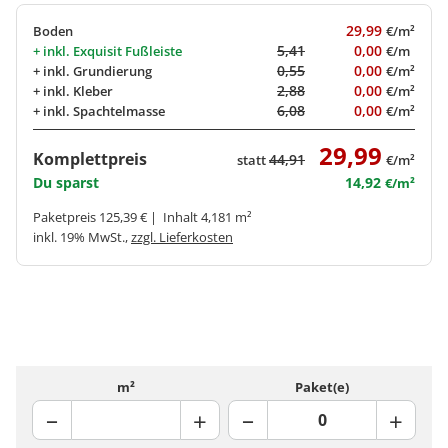
29,99
Boden
€/m²
5,41
0,00
+ inkl.
Exquisit Fußleiste
€/m
0,55
0,00
+ inkl.
Grundierung
€/m²
2,88
0,00
+ inkl.
Kleber
€/m²
6,08
0,00
+ inkl.
Spachtelmasse
€/m²
29,99
Komplettpreis
44,91
statt
€/m²
Du sparst
14,92
€/m²
Paketpreis 125,39 € | Inhalt 4,181 m²
inkl. 19% MwSt.,
zzgl. Lieferkosten
m²
Paket(e)