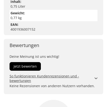
Inhalt:
0,75 Liter
Gewicht:
0,77 kg
EAN:
4001936007152
Bewertungen
Deine Meinung ist uns wichtig!
Jetzt bewerten
So funktionieren Kundenrezensionen und -
bewertungen
Kundenbewertungen sind für uns und unsere Kunden
Keine Rezensionen von anderen Nutzern vorhanden.
ein wertvolles Mittel, um Produkte besser einschätzen
zu können. Uns ist wichtig, transparent zu zeigen, wie
Bewertungen bei uns zustande kommen und was der
Hinweis Verifizierter Kauf bedeutet.