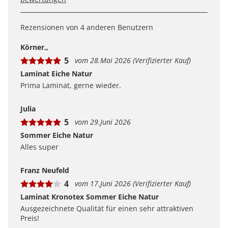
Kundenbewertungen sind für uns und unsere Kunden
ein wertvolles Mittel, um Produkte besser einschätzen
Rezensionen von 4 anderen Benutzern
zu können. Uns ist wichtig, transparent zu zeigen, wie
Bewertungen bei uns zustande kommen und was der
Körner,,
Hinweis Verifizierter Kauf bedeutet.
5
vom 28.Mai 2026 (Verifizierter Kauf)
Erfahren Sie mehr darüber, wie Kundenbewertungen
bei uns funktionieren
Laminat Eiche Natur
Prima Laminat, gerne wieder.
Julia
5
vom 29.Juni 2026
Sommer Eiche Natur
Alles super
Franz Neufeld
4
vom 17.Juni 2026 (Verifizierter Kauf)
Laminat Kronotex Sommer Eiche Natur
Ausgezeichnete Qualität für einen sehr attraktiven
Preis!