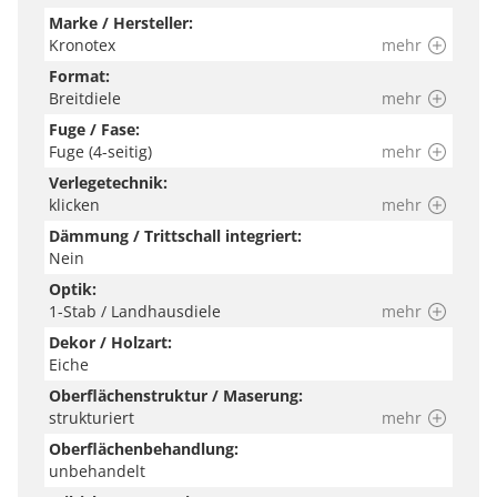
Marke / Hersteller:
deinem Endgerät je nach Einstellung und Umgebungslicht
Kronotex
mehr
variieren können.
Format:
Breitdiele
mehr
Fuge / Fase:
Fuge (4-seitig)
mehr
Verlegetechnik:
klicken
mehr
Dämmung / Trittschall integriert:
Nein
Optik:
1-Stab / Landhausdiele
mehr
Dekor / Holzart:
Eiche
Oberflächenstruktur / Maserung:
strukturiert
mehr
Oberflächenbehandlung:
unbehandelt