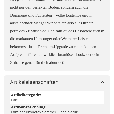
nicht nur den perfekten Boden, sondern auch die
Dämmung und Fußleisten – völlig kostenlos und in
ausreichender Menge! Wir bereiten also alles für ein
perfektes Zuhause vor. Und falls du das Besondere suchst:
die markanten Hamburger oder Weimarer Leisten
bekommst du als Premium-Upgrade zu einem kleinen
Aufpreis – für einen wirklich luxuriösen Look, der dein
Zuhause genau für dich abrundet!
Artikeleigenschaften
Hinweis:
Artikelkategorie:
Laminat
Wir versuchen unsere Produkte so genau wie möglich
Artikelbezeichnung:
abzubilden. Bitte beachte jedoch, dass die Farben auf
Laminat Kronotex Sommer Eiche Natur