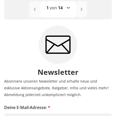
1
von
14
1
2
3
4
5
6-10
Newsletter
11-14
Abonniere unseren Newsletter und erhalte neue und
exklusive Aktionsangebote, Ratgeber, Infos und vieles mehr!
Abmeldung jederzeit unkompliziert möglich.
Deine E-Mail-Adresse:
*