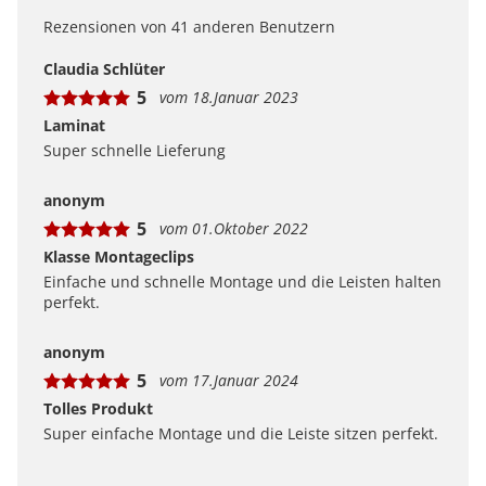
ein wertvolles Mittel, um Produkte besser einschätzen
Rezensionen von 41 anderen Benutzern
zu können. Uns ist wichtig, transparent zu zeigen, wie
Bewertungen bei uns zustande kommen und was der
Claudia Schlüter
Hinweis Verifizierter Kauf bedeutet.
5
vom 18.Januar 2023
Erfahren Sie mehr darüber, wie Kundenbewertungen
bei uns funktionieren
Laminat
Super schnelle Lieferung
anonym
5
vom 01.Oktober 2022
Klasse Montageclips
Einfache und schnelle Montage und die Leisten halten
perfekt.
anonym
5
vom 17.Januar 2024
Tolles Produkt
Super einfache Montage und die Leiste sitzen perfekt.