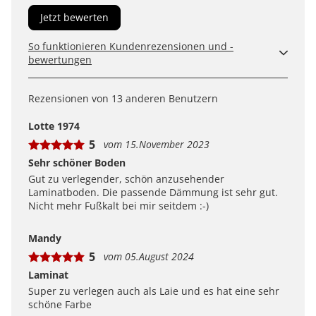
Jetzt bewerten
So funktionieren Kundenrezensionen und -
bewertungen
Kundenbewertungen sind für uns und unsere Kunden
ein wertvolles Mittel, um Produkte besser einschätzen
Rezensionen von 13 anderen Benutzern
zu können. Uns ist wichtig, transparent zu zeigen, wie
Bewertungen bei uns zustande kommen und was der
Lotte 1974
Hinweis Verifizierter Kauf bedeutet.
5
vom 15.November 2023
Erfahren Sie mehr darüber, wie Kundenbewertungen
bei uns funktionieren
Sehr schöner Boden
Gut zu verlegender, schön anzusehender
Laminatboden. Die passende Dämmung ist sehr gut.
Nicht mehr Fußkalt bei mir seitdem :-)
Mandy
5
vom 05.August 2024
Laminat
Super zu verlegen auch als Laie und es hat eine sehr
schöne Farbe