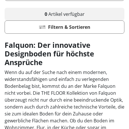
Kiwi now
Pflegemittel Laminat
Vinylboden zum Klicken
Feuchtraumgeeignet
Sonstiges
Zubehör
Endkappen - Höhe 40 mm
sonstige Schienen
Kiwi now
Fischgrät
Pflegemittel Multilayer
Fuge (4-seitig)
Windmöller
Fase (2-seitig)
Fußleisten
Dämmung
Vinylboden zum Kleben
Fußbodenheizung geeignet
Feuchtraumgeeignet
Pflegemittel Bioböden
Kronoflooring
Endkappen - Höhe 58 mm
Zubehör
zum Klicken
0
Artikel
verfügbar
Kronoflooring
Pflegemittel Parkett
Fuge (4-seitig)
sonstiges Zubehör
Fußleisten
klicken & kleben
Bioböden von BoDomo
Fußbodenheizung geeignet
Dämmung
Sonstige Fußleistenabschlüsse
Pflegemittel Vinylböden
zum Kleben
Kronotex
MyStyle
Microfase
Filtern & Sortieren
sonstiges Zubehör
Vinylböden mit integrierter Dämmung
Fußleisten
Dämmung
zum Schrauben
O.R.C.A
MyStyle
Realfuge
Vinylböden ohne integrierte Dämmung
sonstiges Zubehör
Fußleisten
Falquon: Der innovative
O.R.C.A
sonstiges Zubehör
Designboden für höchste
Klebe-Vinyl Zubehör
Prinz
Ansprüche
Windmöller
Wenn du auf der Suche nach einem modernen,
widerstandsfähigen und einfach zu verlegenden
Wolfcraft
Bodenbelag bist, kommst du an der Marke Falquon
Wulff
nicht vorbei. Die THE FLOOR Kollektion von Falquon
überzeugt nicht nur durch eine beeindruckende Optik,
sondern auch durch zahlreiche technische Vorteile, die
sie zum idealen Boden für dein Zuhause oder
gewerbliche Flächen machen. Ob du den Boden im
Wohnzimmer, Flur, in der Küche oder sogar im