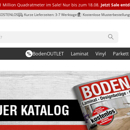
1 Million Quadratmeter im Sale! Nur bis zum 18.08.
Jetzt Sale ent
 KOSTENLOS
Kurze Lieferzeiten: 3-7 Werktage
Kostenlose Musterbestellung
BodenOUTLET
Laminat
Vinyl
Parkett