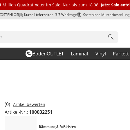
1 Million Quadratmeter im Sale! Nur bis zum 18.08.
Jetzt Sale ent
 KOSTENLOS
Kurze Lieferzeiten: 3-7 Werktage
Kostenlose Musterbestellung
BodenOUTLET
Laminat
Vinyl
Parkett
(0)
Artikel bewerten
Artikel-Nr.:
100032251
Dämmung & Fußleisten