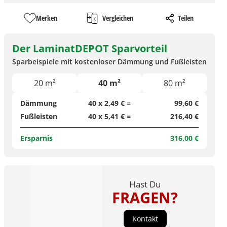
Merken
Vergleichen
Teilen
Der LaminatDEPOT Sparvorteil
Sparbeispiele mit kostenloser Dämmung und Fußleisten
20 m²
40 m²
80 m²
Dämmung
40 x 2,49 € =
99,60 €
Fußleisten
40 x 5,41 € =
216,40 €
Ersparnis
316,00 €
Hast Du
FRAGEN?
Kontakt