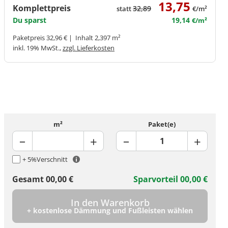
13,75
Komplettpreis
32,89
statt
€/m²
Du sparst
19,14
€/m²
Paketpreis 32,96 € | Inhalt 2,397 m²
inkl. 19% MwSt.,
zzgl. Lieferkosten
m²
Paket(e)
+ 5%
Verschnitt
Gesamt
00,00
€
Sparvorteil
00,00
€
In den Warenkorb
+ kostenlose Dämmung und Fußleisten wählen