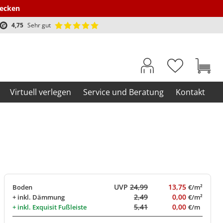
decken
4,75
Sehr gut
Virtuell verlegen
Service und Beratung
Kontakt
UVP
24,99
13,75
Boden
€/m²
2,49
0,00
+ inkl.
Dämmung
€/m²
5,41
0,00
+ inkl.
Exquisit Fußleiste
€/m