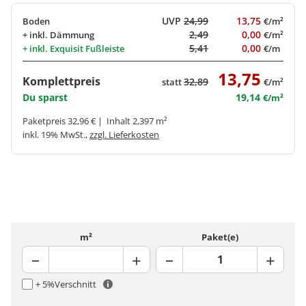
UVP
24,99
13,75
Boden
€/m²
2,49
0,00
+ inkl.
Dämmung
€/m²
5,41
0,00
+ inkl.
Exquisit Fußleiste
€/m
13,75
Komplettpreis
32,89
statt
€/m²
Du sparst
19,14
€/m²
Paketpreis 32,96 € | Inhalt 2,397 m²
inkl. 19% MwSt.,
zzgl. Lieferkosten
m²
Paket(e)
+ 5%
Verschnitt