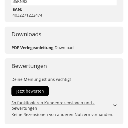
35KN92
EAN:
4032271222474
Downloads
PDF Verlegeanleitung
Download
Bewertungen
Deine Meinung ist uns wichtig!
Jetzt bewerten
So funktionieren Kundenrezensionen und -
bewertungen
Kundenbewertungen sind für uns und unsere Kunden
Keine Rezensionen von anderen Nutzern vorhanden.
ein wertvolles Mittel, um Produkte besser einschätzen
zu können. Uns ist wichtig, transparent zu zeigen, wie