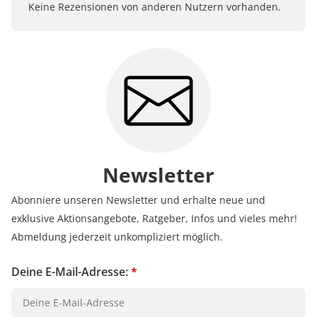
Kundenbewertungen sind für uns und unsere Kunden
Keine Rezensionen von anderen Nutzern vorhanden.
ein wertvolles Mittel, um Produkte besser einschätzen
zu können. Uns ist wichtig, transparent zu zeigen, wie
Bewertungen bei uns zustande kommen und was der
Hinweis Verifizierter Kauf bedeutet.
Erfahren Sie mehr darüber, wie Kundenbewertungen
bei uns funktionieren
Newsletter
Abonniere unseren Newsletter und erhalte neue und
exklusive Aktionsangebote, Ratgeber, Infos und vieles mehr!
Abmeldung jederzeit unkompliziert möglich.
Deine E-Mail-Adresse:
*