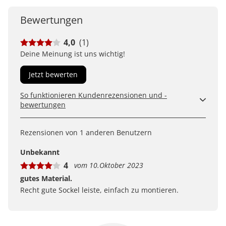
Bewertungen
4,0
(1)
Deine Meinung ist uns wichtig!
Jetzt bewerten
So funktionieren Kundenrezensionen und -
bewertungen
Kundenbewertungen sind für uns und unsere Kunden
ein wertvolles Mittel, um Produkte besser einschätzen
Rezensionen von 1 anderen Benutzern
zu können. Uns ist wichtig, transparent zu zeigen, wie
Bewertungen bei uns zustande kommen und was der
Unbekannt
Hinweis Verifizierter Kauf bedeutet.
4
vom 10.Oktober 2023
Erfahren Sie mehr darüber, wie Kundenbewertungen
bei uns funktionieren
gutes Material.
Recht gute Sockel leiste, einfach zu montieren.