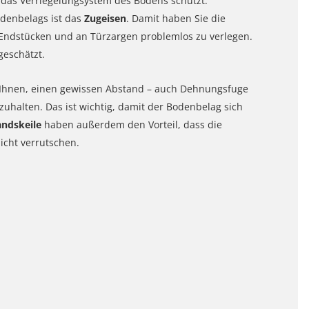
nd das Verriegelungsystem des Bodens schützt.
odenbelags ist das
Zugeisen
. Damit haben Sie die
n Endstücken und an Türzargen problemlos zu verlegen.
geschätzt.
 Ihnen, einen gewissen Abstand – auch Dehnungsfuge
halten. Das ist wichtig, damit der Bodenbelag sich
ndskeile
haben außerdem den Vorteil, dass die
icht verrutschen.