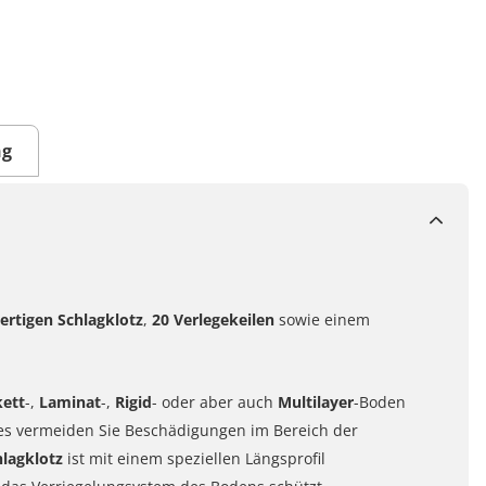
ng
ertigen
Schlagklotz
,
20 Verlegekeilen
sowie einem
kett
-,
Laminat
-,
Rigid
- oder aber auch
Multilayer
-Boden
zes vermeiden Sie Beschädigungen im Bereich der
hlagklotz
ist mit einem speziellen Längsprofil