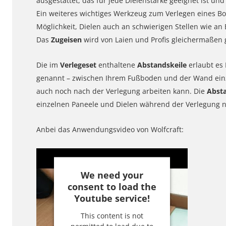
ausgestattet, das für jede Dielenstärke geeignet ist u
Ein weiteres wichtiges Werkzeug zum Verlegen eines B
Möglichkeit, Dielen auch an schwierigen Stellen wie a
Das
Zugeisen
wird von Laien und Profis gleichermaßen 
Die im
Verlegeset
enthaltene
Abstandskeile
erlaubt es
genannt – zwischen Ihrem Fußboden und der Wand einzu
auch noch nach der Verlegung arbeiten kann. Die
Absta
einzelnen Paneele und Dielen während der Verlegung n
Anbei das Anwendungsvideo von Wolfcraft:
We need your
consent to load the
Youtube service!
This content is not
permitted to load due to