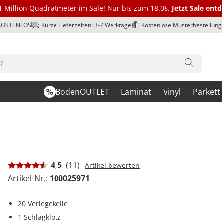
1 Million Quadratmeter im Sale! Nur bis zum 18.08.
Jetzt Sale ent
 KOSTENLOS
Kurze Lieferzeiten: 3-7 Werktage
Kostenlose Musterbestellung
BodenOUTLET
Laminat
Vinyl
Parkett
4,5
(11)
Artikel bewerten
Artikel-Nr.:
100025971
20 Verlegekeile
1 Schlagklotz