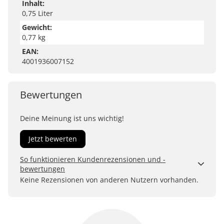
Inhalt:
0,75 Liter
Gewicht:
0,77 kg
EAN:
4001936007152
Bewertungen
Deine Meinung ist uns wichtig!
Jetzt bewerten
So funktionieren Kundenrezensionen und -
bewertungen
Kundenbewertungen sind für uns und unsere Kunden
Keine Rezensionen von anderen Nutzern vorhanden.
ein wertvolles Mittel, um Produkte besser einschätzen
zu können. Uns ist wichtig, transparent zu zeigen, wie
Bewertungen bei uns zustande kommen und was der
Hinweis Verifizierter Kauf bedeutet.