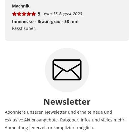
Bewertungen bei uns zustande kommen und was der
Machnik
Hinweis Verifizierter Kauf bedeutet.
5
vom 13.August 2023
Erfahren Sie mehr darüber, wie Kundenbewertungen
bei uns funktionieren
Innenecke - Braun-grau - 58 mm
Passt super.
Newsletter
Abonniere unseren Newsletter und erhalte neue und
exklusive Aktionsangebote, Ratgeber, Infos und vieles mehr!
Abmeldung jederzeit unkompliziert möglich.