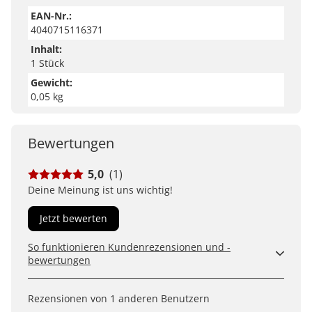
EAN-Nr.:
4040715116371
Inhalt:
1 Stück
Gewicht:
0,05 kg
Bewertungen
5,0
(1)
Deine Meinung ist uns wichtig!
Jetzt bewerten
So funktionieren Kundenrezensionen und -
bewertungen
Kundenbewertungen sind für uns und unsere Kunden
ein wertvolles Mittel, um Produkte besser einschätzen
Rezensionen von 1 anderen Benutzern
zu können. Uns ist wichtig, transparent zu zeigen, wie