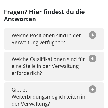
Fragen? Hier findest du die
Antworten
Welche Positionen sind in der
Verwaltung verfügbar?
Wir bieten verschiedene Positionen in der
Welche Qualifikationen sind für
Verwaltung an, darunter Buchhaltung und
eine Stelle in der Verwaltung
Finanzen, Personalwesen und HR, Marketing
erforderlich?
und Kommunikation, IT und Support sowie
Produktmanagement.
Die spezifischen Anforderungen variieren je
Gibt es
nach Position. Generell solltest du eine
Weiterbildungsmöglichkeiten in
entsprechende Ausbildung oder
der Verwaltung?
Berufserfahrung im jeweiligen Bereich