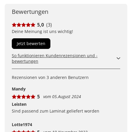
Bewertungen
5,0
(3)
Deine Meinung ist uns wichtig!
Jetzt bewerten
So funktionieren Kundenrezensionen und -
bewertungen
Kundenbewertungen sind für uns und unsere Kunden
ein wertvolles Mittel, um Produkte besser einschätzen
Rezensionen von 3 anderen Benutzern
zu können. Uns ist wichtig, transparent zu zeigen, wie
Bewertungen bei uns zustande kommen und was der
Mandy
Hinweis Verifizierter Kauf bedeutet.
5
vom 05.August 2024
Erfahren Sie mehr darüber, wie Kundenbewertungen
bei uns funktionieren
Leisten
Sind passend zum Laminat geliefert worden
Lotte1974