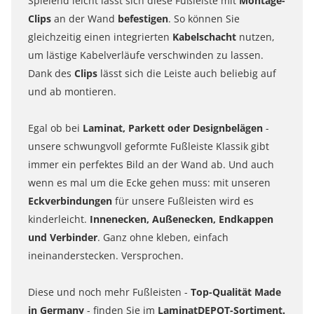
Spielend leicht lässt sich diese Fußleiste mit
Montage-
Clips
an der Wand
befestigen
. So können Sie
gleichzeitig einen integrierten
Kabelschacht
nutzen,
um lästige Kabelverläufe verschwinden zu lassen.
Dank des
Clips
lässt sich die Leiste auch beliebig auf
und ab montieren.
Egal ob bei
Laminat, Parkett oder Designbelägen
-
unsere schwungvoll geformte Fußleiste Klassik gibt
immer ein perfektes Bild an der Wand ab. Und auch
wenn es mal um die Ecke gehen muss: mit unseren
Eckverbindungen
für unsere Fußleisten wird es
kinderleicht.
Innenecken, Außenecken, Endkappen
und Verbinder
. Ganz ohne kleben, einfach
ineinanderstecken. Versprochen.
Diese und noch mehr Fußleisten -
Top-Qualität Made
in Germany
- finden Sie im
LaminatDEPOT-Sortiment.