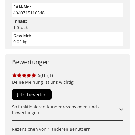
EAN-Nr.:
4040715116548
Inhalt:
1 Stück
Gewicht:
0,02 kg
Bewertungen
5,0
(1)
Deine Meinung ist uns wichtig!
Jetzt bewerten
So funktionieren Kundenrezensionen und -
bewertungen
Kundenbewertungen sind für uns und unsere Kunden
ein wertvolles Mittel, um Produkte besser einschätzen
Rezensionen von 1 anderen Benutzern
zu können. Uns ist wichtig, transparent zu zeigen, wie