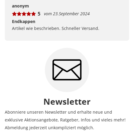
Bewertungen bei uns zustande kommen und was der
anonym
Hinweis Verifizierter Kauf bedeutet.
5
vom 23.September 2024
Erfahren Sie mehr darüber, wie Kundenbewertungen
bei uns funktionieren
Endkappen
Artikel wie beschrieben. Schneller Versand.
Newsletter
Abonniere unseren Newsletter und erhalte neue und
exklusive Aktionsangebote, Ratgeber, Infos und vieles mehr!
Abmeldung jederzeit unkompliziert möglich.