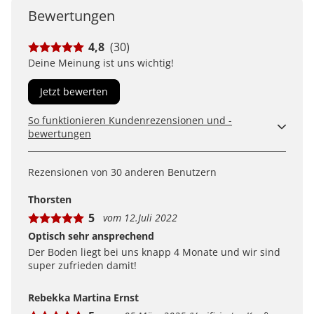
Bewertungen
4,8
(30)
Deine Meinung ist uns wichtig!
Jetzt bewerten
So funktionieren Kundenrezensionen und -
bewertungen
Kundenbewertungen sind für uns und unsere Kunden
ein wertvolles Mittel, um Produkte besser einschätzen
Rezensionen von 30 anderen Benutzern
zu können. Uns ist wichtig, transparent zu zeigen, wie
Bewertungen bei uns zustande kommen und was der
Thorsten
Hinweis Verifizierter Kauf bedeutet.
5
vom 12.Juli 2022
Erfahren Sie mehr darüber, wie Kundenbewertungen
bei uns funktionieren
Optisch sehr ansprechend
Der Boden liegt bei uns knapp 4 Monate und wir sind
super zufrieden damit!
Rebekka Martina Ernst