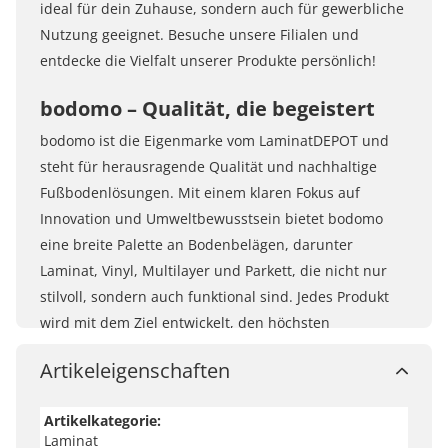
ideal für dein Zuhause, sondern auch für gewerbliche
Nutzung geeignet. Besuche unsere Filialen und
entdecke die Vielfalt unserer Produkte persönlich!
bodomo – Qualität, die begeistert
bodomo ist die Eigenmarke vom LaminatDEPOT und
steht für herausragende Qualität und nachhaltige
Fußbodenlösungen. Mit einem klaren Fokus auf
Innovation und Umweltbewusstsein bietet bodomo
eine breite Palette an Bodenbelägen, darunter
Laminat, Vinyl, Multilayer und Parkett, die nicht nur
stilvoll, sondern auch funktional sind. Jedes Produkt
wird mit dem Ziel entwickelt, den höchsten
Ansprüchen an Design und Langlebigkeit gerecht zu
Artikeleigenschaften
werden. bodomo verfolgt die Mission, jedem Zuhause
einen Hauch von Eleganz und Gemütlichkeit zu
Artikelkategorie:
verleihen, während die Vision, eine
Laminat