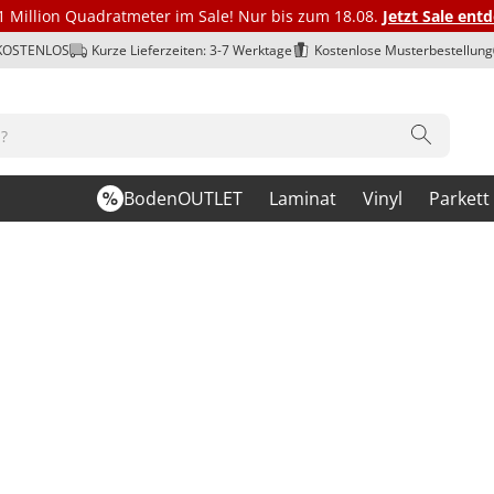
1 Million Quadratmeter im Sale! Nur bis zum 18.08.
Jetzt Sale ent
 KOSTENLOS
Kurze Lieferzeiten: 3-7 Werktage
Kostenlose Musterbestellung
BodenOUTLET
Laminat
Vinyl
Parkett